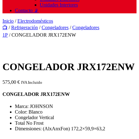
Unidades Interiores
Contacto 📡
Inicio
/
Electrodomésticos
📺
/
Refrigeración
/
Congeladores
/
Congeladores
1P
/ CONGELADOR JRX172ENW
CONGELADOR JRX172ENW
575,00
€
IVA Incluido
CONGELADOR JRX172ENW
Marca: JOHNSON
Color: Blanco
Congelador Vertical
Total No Frost
Dimensiones: (AlxAnxFon) 172,2×59,9×63,2