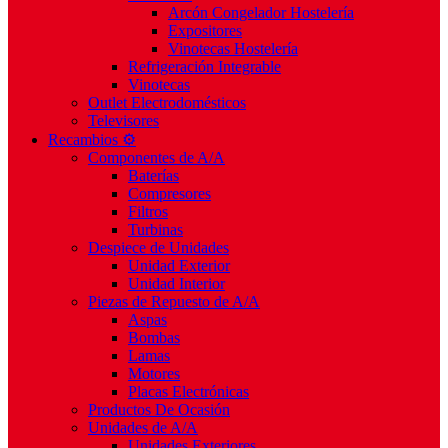
Arcón Congelador Hostelería
Expositores
Vinotecas Hostelería
Refrigeración Integrable
Vinotecas
Outlet Electrodomésticos
Televisores
Recambios ⚙️
Componentes de A/A
Baterías
Compresores
Filtros
Turbinas
Despiece de Unidades
Unidad Exterior
Unidad Interior
Piezas de Repuesto de A/A
Aspas
Bombas
Lamas
Motores
Placas Electrónicas
Productos De Ocasión
Unidades de A/A
Unidades Exteriores