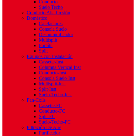
Conducto
Suelo Techo
Conducto Alta Presión
Doméstico
Calefactores
Consola Suelo
Deshumidificador
Multisplit
Portátil
Split
Equipos con Instalación
Cassette-Inst
Columna Vertical-Inst
Conducto-Inst
Consola Suelo-Inst
Multisplit-Inst
Split-Inst
Suelo-Techo-Inst
Fan-Coils
Cassette-FC
Conducto-FC
Split-FC
Suelo-Techo-FC
Filtración De Aire
Purificador