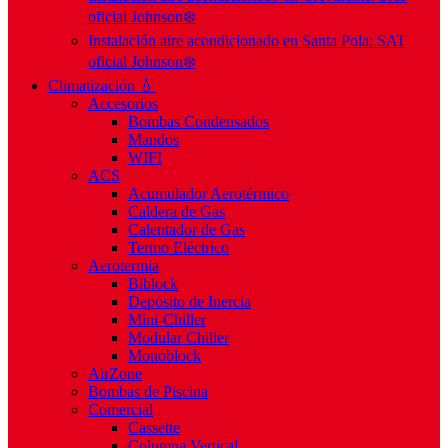
oficial Johnson❄️
Instalación aire acondicionado en Santa Pola: SAT
oficial Johnson❄️
Climatización 💧
Accesorios
Bombas Condensados
Mandos
WIFI
ACS
Acumulador Aerotérmico
Caldera de Gas
Calentador de Gas
Termo Eléctrico
Aerotermia
Biblock
Depósito de Inercia
Mini-Chiller
Modular Chiller
Monoblock
AirZone
Bombas de Piscina
Comercial
Cassette
Columna Vertical