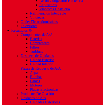
Arcón Congelador Hostelería
Expositores
Vinotecas Hostelería
Refrigeración Integrable
Vinotecas
Outlet Electrodomésticos
Televisores
Recambios ⚙️
Componentes de A/A
Baterías
Compresores
Filtros
Turbinas
Despiece de Unidades
Unidad Exterior
Unidad Interior
Piezas de Repuesto de A/A
Aspas
Bombas
Lamas
Motores
Placas Electrónicas
Productos De Ocasión
Unidades de A/A
Unidades Exteriores