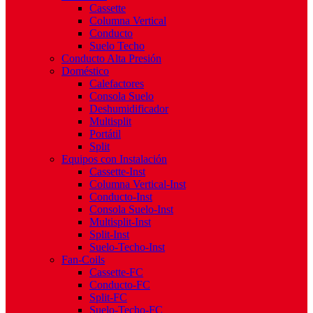
Cassette
Columna Vertical
Conducto
Suelo Techo
Conducto Alta Presión
Doméstico
Calefactores
Consola Suelo
Deshumidificador
Multisplit
Portátil
Split
Equipos con Instalación
Cassette-Inst
Columna Vertical-Inst
Conducto-Inst
Consola Suelo-Inst
Multisplit-Inst
Split-Inst
Suelo-Techo-Inst
Fan-Coils
Cassette-FC
Conducto-FC
Split-FC
Suelo-Techo-FC