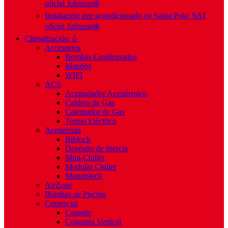
oficial Johnson❄️
Instalación aire acondicionado en Santa Pola: SAT
oficial Johnson❄️
Climatización 💧
Accesorios
Bombas Condensados
Mandos
WIFI
ACS
Acumulador Aerotérmico
Caldera de Gas
Calentador de Gas
Termo Eléctrico
Aerotermia
Biblock
Depósito de Inercia
Mini-Chiller
Modular Chiller
Monoblock
AirZone
Bombas de Piscina
Comercial
Cassette
Columna Vertical