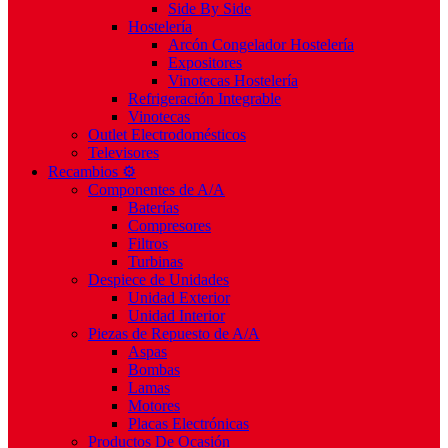
Side By Side
Hostelería
Arcón Congelador Hostelería
Expositores
Vinotecas Hostelería
Refrigeración Integrable
Vinotecas
Outlet Electrodomésticos
Televisores
Recambios ⚙️
Componentes de A/A
Baterías
Compresores
Filtros
Turbinas
Despiece de Unidades
Unidad Exterior
Unidad Interior
Piezas de Repuesto de A/A
Aspas
Bombas
Lamas
Motores
Placas Electrónicas
Productos De Ocasión