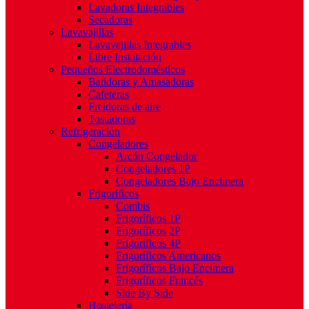
Lavadoras Integrables
Secadoras
Lavavajillas
Lavavajillas Integrables
Libre Instalación
Pequeños Electrodomésticos
Batidoras y Amasadoras
Cafeteras
Freidoras de aire
Tostadoras
Refrigeración
Congeladores
Arcón Congelador
Congeladores 1P
Congeladores Bajo Encimera
Frigoríficos
Combis
Frigoríficos 1P
Frigoríficos 2P
Frigoríficos 4P
Frigoríficos Americanos
Frigoríficos Bajo Encimera
Frigoríficos Francés
Side By Side
Hostelería