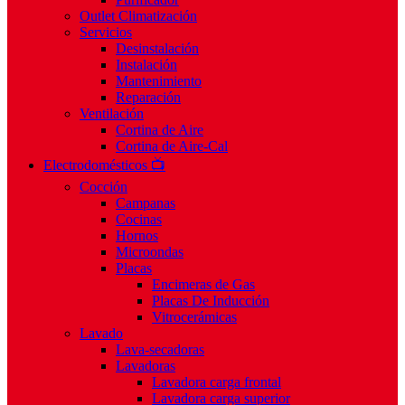
Outlet Climatización
Servicios
Desinstalación
Instalación
Mantenimiento
Reparación
Ventilación
Cortina de Aire
Cortina de Aire-Cal
Electrodomésticos 📺
Cocción
Campanas
Cocinas
Hornos
Microondas
Placas
Encimeras de Gas
Placas De Inducción
Vitrocerámicas
Lavado
Lava-secadoras
Lavadoras
Lavadora carga frontal
Lavadora carga superior