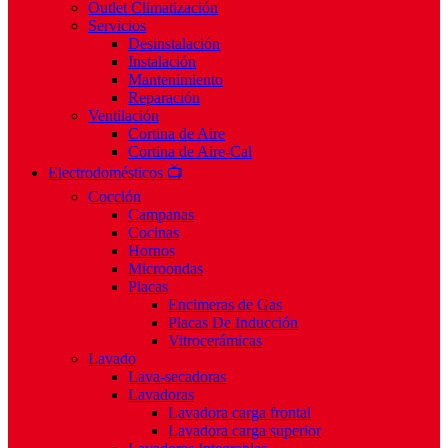
Outlet Climatización
Servicios
Desinstalación
Instalación
Mantenimiento
Reparación
Ventilación
Cortina de Aire
Cortina de Aire-Cal
Electrodomésticos 📺
Cocción
Campanas
Cocinas
Hornos
Microondas
Placas
Encimeras de Gas
Placas De Inducción
Vitrocerámicas
Lavado
Lava-secadoras
Lavadoras
Lavadora carga frontal
Lavadora carga superior