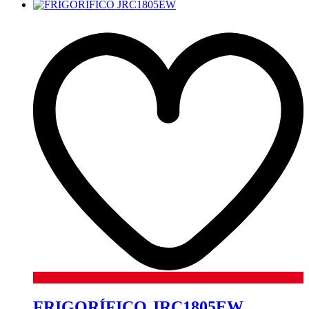
FRIGORÍFICO JRC1805EW