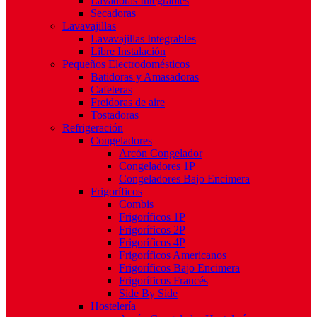
Lavadoras Integrables
Secadoras
Lavavajillas
Lavavajillas Integrables
Libre Instalación
Pequeños Electrodomésticos
Batidoras y Amasadoras
Cafeteras
Freidoras de aire
Tostadoras
Refrigeración
Congeladores
Arcón Congelador
Congeladores 1P
Congeladores Bajo Encimera
Frigoríficos
Combis
Frigoríficos 1P
Frigoríficos 2P
Frigoríficos 4P
Frigoríficos Americanos
Frigoríficos Bajo Encimera
Frigoríficos Francés
Side By Side
Hostelería