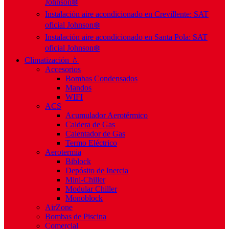
Johnson❄️
Instalación aire acondicionado en Crevillente: SAT
oficial Johnson❄️
Instalación aire acondicionado en Santa Pola: SAT
oficial Johnson❄️
Climatización 💧
Accesorios
Bombas Condensados
Mandos
WIFI
ACS
Acumulador Aerotérmico
Caldera de Gas
Calentador de Gas
Termo Eléctrico
Aerotermia
Biblock
Depósito de Inercia
Mini-Chiller
Modular Chiller
Monoblock
AirZone
Bombas de Piscina
Comercial