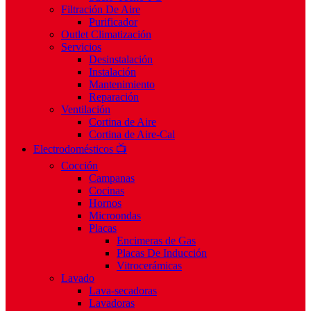
Filtración De Aire
Purificador
Outlet Climatización
Servicios
Desinstalación
Instalación
Mantenimiento
Reparación
Ventilación
Cortina de Aire
Cortina de Aire-Cal
Electrodomésticos 📺
Cocción
Campanas
Cocinas
Hornos
Microondas
Placas
Encimeras de Gas
Placas De Inducción
Vitrocerámicas
Lavado
Lava-secadoras
Lavadoras