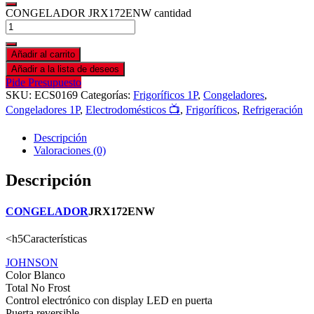
CONGELADOR JRX172ENW cantidad
Añadir al carrito
Añadir a la lista de deseos
Pide Presupuesto
SKU:
ECS0169
Categorías:
Frigoríficos 1P
,
Congeladores
,
Congeladores 1P
,
Electrodomésticos 📺
,
Frigoríficos
,
Refrigeración
Descripción
Valoraciones (0)
Descripción
CONGELADOR
JRX172ENW
<h5Características
JOHNSON
Color Blanco
Total No Frost
Control electrónico con display LED en puerta
Puerta reversible