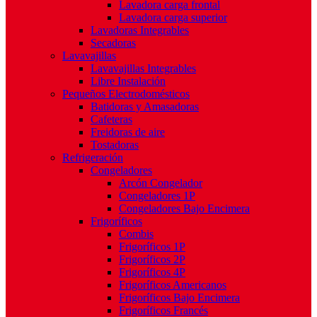
Lavadora carga frontal
Lavadora carga superior
Lavadoras Integrables
Secadoras
Lavavajillas
Lavavajillas Integrables
Libre Instalación
Pequeños Electrodomésticos
Batidoras y Amasadoras
Cafeteras
Freidoras de aire
Tostadoras
Refrigeración
Congeladores
Arcón Congelador
Congeladores 1P
Congeladores Bajo Encimera
Frigoríficos
Combis
Frigoríficos 1P
Frigoríficos 2P
Frigoríficos 4P
Frigoríficos Americanos
Frigoríficos Bajo Encimera
Frigoríficos Francés