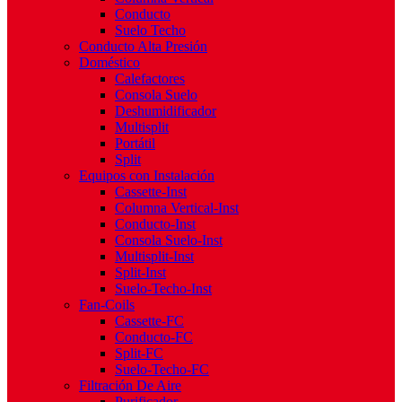
Conducto
Suelo Techo
Conducto Alta Presión
Doméstico
Calefactores
Consola Suelo
Deshumidificador
Multisplit
Portátil
Split
Equipos con Instalación
Cassette-Inst
Columna Vertical-Inst
Conducto-Inst
Consola Suelo-Inst
Multisplit-Inst
Split-Inst
Suelo-Techo-Inst
Fan-Coils
Cassette-FC
Conducto-FC
Split-FC
Suelo-Techo-FC
Filtración De Aire
Purificador