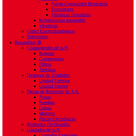
Arcón Congelador Hostelería
Expositores
Vinotecas Hostelería
Refrigeración Integrable
Vinotecas
Outlet Electrodomésticos
Televisores
Recambios ⚙️
Componentes de A/A
Baterías
Compresores
Filtros
Turbinas
Despiece de Unidades
Unidad Exterior
Unidad Interior
Piezas de Repuesto de A/A
Aspas
Bombas
Lamas
Motores
Placas Electrónicas
Productos De Ocasión
Unidades de A/A
Unidades Exteriores