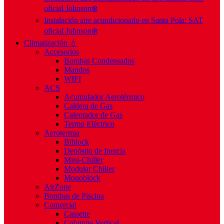
oficial Johnson❄️
Instalación aire acondicionado en Santa Pola: SAT
oficial Johnson❄️
Climatización 💧
Accesorios
Bombas Condensados
Mandos
WIFI
ACS
Acumulador Aerotérmico
Caldera de Gas
Calentador de Gas
Termo Eléctrico
Aerotermia
Biblock
Depósito de Inercia
Mini-Chiller
Modular Chiller
Monoblock
AirZone
Bombas de Piscina
Comercial
Cassette
Columna Vertical