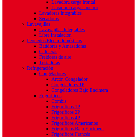
Lavadora carga frontal
Lavadora carga superior
Lavadoras Integrables
Secadoras
Lavavajillas
Lavavajillas Integrables
Libre Instalación
Pequeños Electrodomésticos
Batidoras y Amasadoras
Cafeteras
Freidoras de aire
Tostadoras
Refrigeración
Congeladores
Arcón Congelador
Congeladores 1P
Congeladores Bajo Encimera
Frigoríficos
Combis
Frigoríficos 1P
Frigoríficos 2P
Frigoríficos 4P
Frigoríficos Americanos
Frigoríficos Bajo Encimera
Frigoríficos Francés