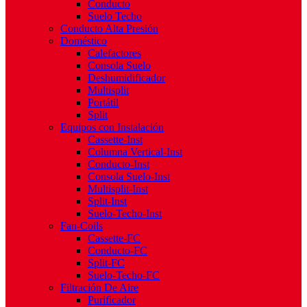
Conducto
Suelo Techo
Conducto Alta Presión
Doméstico
Calefactores
Consola Suelo
Deshumidificador
Multisplit
Portátil
Split
Equipos con Instalación
Cassette-Inst
Columna Vertical-Inst
Conducto-Inst
Consola Suelo-Inst
Multisplit-Inst
Split-Inst
Suelo-Techo-Inst
Fan-Coils
Cassette-FC
Conducto-FC
Split-FC
Suelo-Techo-FC
Filtración De Aire
Purificador