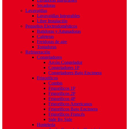
Lavadoras Integrables
Secadoras
Lavavajillas
Lavavajillas Integrables
Libre Instalación
Pequeños Electrodomésticos
Batidoras y Amasadoras
Cafeteras
Freidoras de aire
Tostadoras
Refrigeración
Congeladores
Arcón Congelador
Congeladores 1P
Congeladores Bajo Encimera
Frigoríficos
Combis
Frigoríficos 1P
Frigoríficos 2P
Frigoríficos 4P
Frigoríficos Americanos
Frigoríficos Bajo Encimera
Frigoríficos Francés
Side By Side
Hostelería