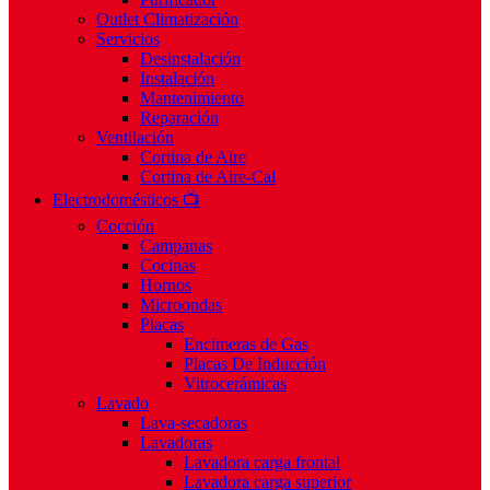
Outlet Climatización
Servicios
Desinstalación
Instalación
Mantenimiento
Reparación
Ventilación
Cortina de Aire
Cortina de Aire-Cal
Electrodomésticos 📺
Cocción
Campanas
Cocinas
Hornos
Microondas
Placas
Encimeras de Gas
Placas De Inducción
Vitrocerámicas
Lavado
Lava-secadoras
Lavadoras
Lavadora carga frontal
Lavadora carga superior