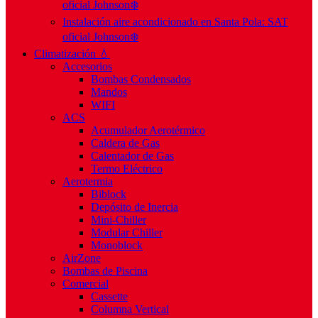
oficial Johnson❄️
Instalación aire acondicionado en Santa Pola: SAT
oficial Johnson❄️
Climatización 💧
Accesorios
Bombas Condensados
Mandos
WIFI
ACS
Acumulador Aerotérmico
Caldera de Gas
Calentador de Gas
Termo Eléctrico
Aerotermia
Biblock
Depósito de Inercia
Mini-Chiller
Modular Chiller
Monoblock
AirZone
Bombas de Piscina
Comercial
Cassette
Columna Vertical