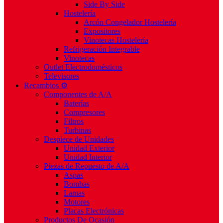
Side By Side
Hostelería
Arcón Congelador Hostelería
Expositores
Vinotecas Hostelería
Refrigeración Integrable
Vinotecas
Outlet Electrodomésticos
Televisores
Recambios ⚙️
Componentes de A/A
Baterías
Compresores
Filtros
Turbinas
Despiece de Unidades
Unidad Exterior
Unidad Interior
Piezas de Repuesto de A/A
Aspas
Bombas
Lamas
Motores
Placas Electrónicas
Productos De Ocasión