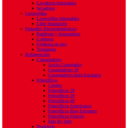
Lavadoras Integrables
Secadoras
Lavavajillas
Lavavajillas Integrables
Libre Instalación
Pequeños Electrodomésticos
Batidoras y Amasadoras
Cafeteras
Freidoras de aire
Tostadoras
Refrigeración
Congeladores
Arcón Congelador
Congeladores 1P
Congeladores Bajo Encimera
Frigoríficos
Combis
Frigoríficos 1P
Frigoríficos 2P
Frigoríficos 4P
Frigoríficos Americanos
Frigoríficos Bajo Encimera
Frigoríficos Francés
Side By Side
Hostelería