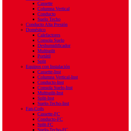
Cassette
Columna Vertical
Conducto
Suelo Techo
Conducto Alta Presión
Doméstico
Calefactores
Consola Suelo
Deshumidificador
Multisplit
Portátil
Split
Equipos con Instalación
Cassette-Inst
Columna Vertical-Inst
Conducto-Inst
Consola Suelo-Inst
Multisplit-Inst
Split-Inst
Suelo-Techo-Inst
Fan-Coils
Cassette-FC
Conducto-FC
Split-FC
Suelo-Techo-FC