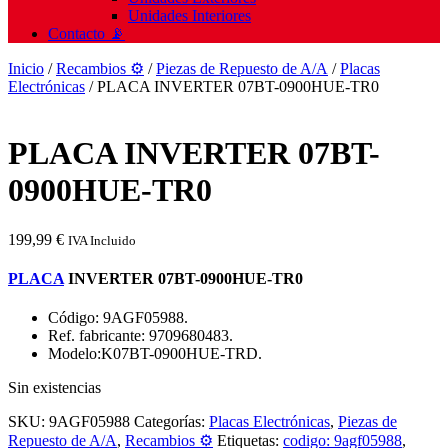
Unidades Interiores
Contacto 📡
Inicio
/
Recambios ⚙️
/
Piezas de Repuesto de A/A
/
Placas
Electrónicas
/ PLACA INVERTER 07BT-0900HUE-TR0
PLACA INVERTER 07BT-
0900HUE-TR0
199,99
€
IVA Incluido
PLACA
INVERTER 07BT-0900HUE-TR0
Código: 9AGF05988.
Ref. fabricante: 9709680483.
Modelo:K07BT-0900HUE-TRD.
Sin existencias
SKU:
9AGF05988
Categorías:
Placas Electrónicas
,
Piezas de
Repuesto de A/A
,
Recambios ⚙️
Etiquetas:
codigo: 9agf05988
,