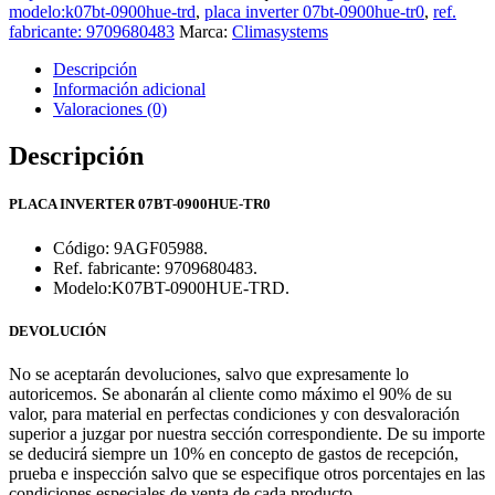
modelo:k07bt-0900hue-trd
,
placa inverter 07bt-0900hue-tr0
,
ref.
fabricante: 9709680483
Marca:
Climasystems
Descripción
Información adicional
Valoraciones (0)
Descripción
PLACA INVERTER 07BT-0900HUE-TR0
Código: 9AGF05988.
Ref. fabricante: 9709680483.
Modelo:K07BT-0900HUE-TRD.
DEVOLUCIÓN
No se aceptarán devoluciones, salvo que expresamente lo
autoricemos. Se abonarán al cliente como máximo el 90% de su
valor, para material en perfectas condiciones y con desvaloración
superior a juzgar por nuestra sección correspondiente. De su importe
se deducirá siempre un 10% en concepto de gastos de recepción,
prueba e inspección salvo que se especifique otros porcentajes en las
condiciones especiales de venta de cada producto.