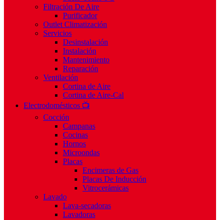
Filtración De Aire
Purificador
Outlet Climatización
Servicios
Desinstalación
Instalación
Mantenimiento
Reparación
Ventilación
Cortina de Aire
Cortina de Aire-Cal
Electrodomésticos 📺
Cocción
Campanas
Cocinas
Hornos
Microondas
Placas
Encimeras de Gas
Placas De Inducción
Vitrocerámicas
Lavado
Lava-secadoras
Lavadoras