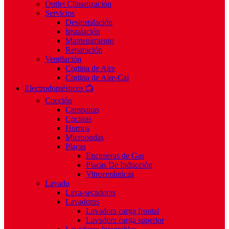
Outlet Climatización
Servicios
Desinstalación
Instalación
Mantenimiento
Reparación
Ventilación
Cortina de Aire
Cortina de Aire-Cal
Electrodomésticos 📺
Cocción
Campanas
Cocinas
Hornos
Microondas
Placas
Encimeras de Gas
Placas De Inducción
Vitrocerámicas
Lavado
Lava-secadoras
Lavadoras
Lavadora carga frontal
Lavadora carga superior