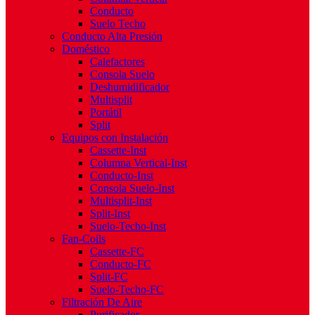
Conducto
Suelo Techo
Conducto Alta Presión
Doméstico
Calefactores
Consola Suelo
Deshumidificador
Multisplit
Portátil
Split
Equipos con Instalación
Cassette-Inst
Columna Vertical-Inst
Conducto-Inst
Consola Suelo-Inst
Multisplit-Inst
Split-Inst
Suelo-Techo-Inst
Fan-Coils
Cassette-FC
Conducto-FC
Split-FC
Suelo-Techo-FC
Filtración De Aire
Purificador