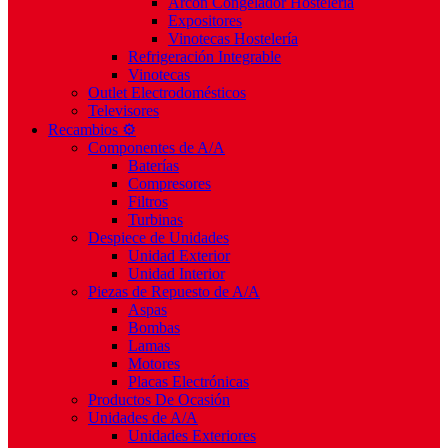
Arcón Congelador Hostelería
Expositores
Vinotecas Hostelería
Refrigeración Integrable
Vinotecas
Outlet Electrodomésticos
Televisores
Recambios ⚙️
Componentes de A/A
Baterías
Compresores
Filtros
Turbinas
Despiece de Unidades
Unidad Exterior
Unidad Interior
Piezas de Repuesto de A/A
Aspas
Bombas
Lamas
Motores
Placas Electrónicas
Productos De Ocasión
Unidades de A/A
Unidades Exteriores