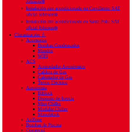
Johnson❄️
Instalación aire acondicionado en Crevillente: SAT
oficial Johnson❄️
Instalación aire acondicionado en Santa Pola: SAT
oficial Johnson❄️
Climatización 💧
Accesorios
Bombas Condensados
Mandos
WIFI
ACS
Acumulador Aerotérmico
Caldera de Gas
Calentador de Gas
Termo Eléctrico
Aerotermia
Biblock
Depósito de Inercia
Mini-Chiller
Modular Chiller
Monoblock
AirZone
Bombas de Piscina
Comercial