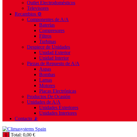
Outlet Electrodomésticos
Televisores
Recambios ⚙️
Componentes de A/A
Baterías
Compresores
Filtros
Turbinas
Despiece de Unidades
Unidad Exterior
Unidad Interior
Piezas de Repuesto de A/A
Aspas
Bombas
Lamas
Motores
Placas Electrónicas
Productos De Ocasión
Unidades de A/A
Unidades Exteriores
Unidades Interiores
Contacto 📡
Total:
0,00
€
0