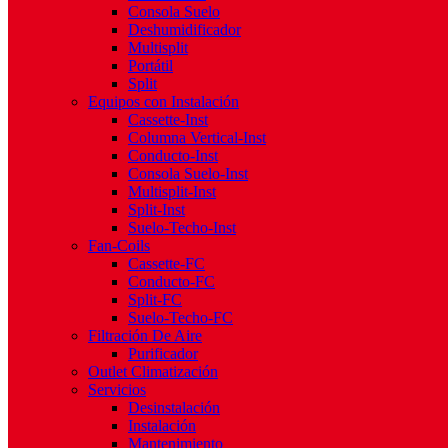
Consola Suelo
Deshumidificador
Multisplit
Portátil
Split
Equipos con Instalación
Cassette-Inst
Columna Vertical-Inst
Conducto-Inst
Consola Suelo-Inst
Multisplit-Inst
Split-Inst
Suelo-Techo-Inst
Fan-Coils
Cassette-FC
Conducto-FC
Split-FC
Suelo-Techo-FC
Filtración De Aire
Purificador
Outlet Climatización
Servicios
Desinstalación
Instalación
Mantenimiento