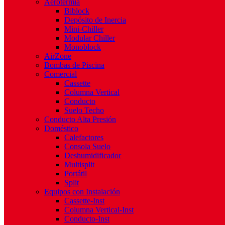
Aerotermia
Biblock
Depósito de Inercia
Mini-Chiller
Modular Chiller
Monoblock
AirZone
Bombas de Piscina
Comercial
Cassette
Columna Vertical
Conducto
Suelo Techo
Conducto Alta Presión
Doméstico
Calefactores
Consola Suelo
Deshumidificador
Multisplit
Portátil
Split
Equipos con Instalación
Cassette-Inst
Columna Vertical-Inst
Conducto-Inst