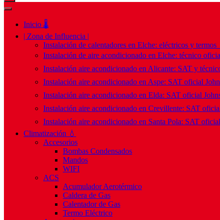
Inicio 🌡️
| Zona de Influencia |
Instalación de calentadores en Elche: eléctricos y termos
Instalación de aire acondicionado en Elche: técnico ofici
Instalación aire acondicionado en Alicante: SAT y técnico
Instalación aire acondicionado en Aspe: SAT oficial Joh
Instalación aire acondicionado en Elda: SAT oficial John
Instalación aire acondicionado en Crevillente: SAT ofici
Instalación aire acondicionado en Santa Pola: SAT oficia
Climatización 💧
Accesorios
Bombas Condensados
Mandos
WIFI
ACS
Acumulador Aerotérmico
Caldera de Gas
Calentador de Gas
Termo Eléctrico