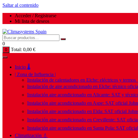
Saltar al contenido
Acceder / Registrarse
Mi lista de deseos
0
Total:
0,00
€
0
Inicio 🌡️
| Zona de Influencia |
Instalación de calentadores en Elche: eléctricos y termos
Instalación de aire acondicionado en Elche: técnico ofici
Instalación aire acondicionado en Alicante: SAT y técnico
Instalación aire acondicionado en Aspe: SAT oficial Joh
Instalación aire acondicionado en Elda: SAT oficial John
Instalación aire acondicionado en Crevillente: SAT ofici
Instalación aire acondicionado en Santa Pola: SAT oficia
Climatización 💧