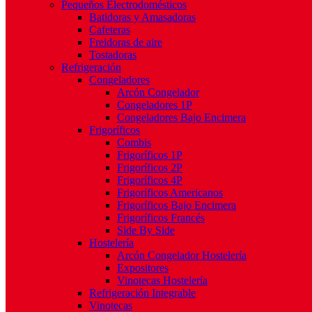
Pequeños Electrodomésticos
Batidoras y Amasadoras
Cafeteras
Freidoras de aire
Tostadoras
Refrigeración
Congeladores
Arcón Congelador
Congeladores 1P
Congeladores Bajo Encimera
Frigoríficos
Combis
Frigoríficos 1P
Frigoríficos 2P
Frigoríficos 4P
Frigoríficos Americanos
Frigoríficos Bajo Encimera
Frigoríficos Francés
Side By Side
Hostelería
Arcón Congelador Hostelería
Expositores
Vinotecas Hostelería
Refrigeración Integrable
Vinotecas