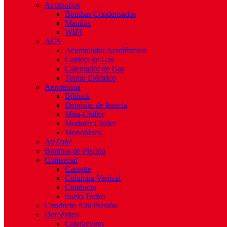
Accesorios
Bombas Condensados
Mandos
WIFI
ACS
Acumulador Aerotérmico
Caldera de Gas
Calentador de Gas
Termo Eléctrico
Aerotermia
Biblock
Depósito de Inercia
Mini-Chiller
Modular Chiller
Monoblock
AirZone
Bombas de Piscina
Comercial
Cassette
Columna Vertical
Conducto
Suelo Techo
Conducto Alta Presión
Doméstico
Calefactores