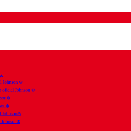
 🔥
al Johnson ❄️
 oficial Johnson ❄️
nson❄️
son❄️
al Johnson❄️
l Johnson❄️