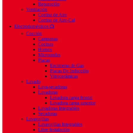
Reparación
Ventilación
Cortina de Aire
Cortina de Aire-Cal
Electrodomésticos 📺
Cocción
Campanas
Cocinas
Hornos
Microondas
Placas
Encimeras de Gas
Placas De Inducción
Vitrocerámicas
Lavado
Lava-secadoras
Lavadoras
Lavadora carga frontal
Lavadora carga superior
Lavadoras Integrables
Secadoras
Lavavajillas
Lavavajillas Integrables
Libre Instalación