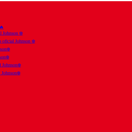
 🔥
al Johnson ❄️
 oficial Johnson ❄️
nson❄️
son❄️
al Johnson❄️
l Johnson❄️