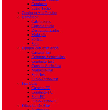
Conducto
Suelo Techo
Conducto Alta Presión
Doméstico
Calefactores
Consola Suelo
Deshumidificador
Multisplit
Portátil
Split
Equipos con Instalación
Cassette-Inst
Columna Vertical-Inst
Conducto-Inst
Consola Suelo-Inst
Multisplit-Inst
Split-Inst
Suelo-Techo-Inst
Fan-Coils
Cassette-FC
Conducto-FC
Split-FC
Suelo-Techo-FC
Filtración De Aire
Purificador