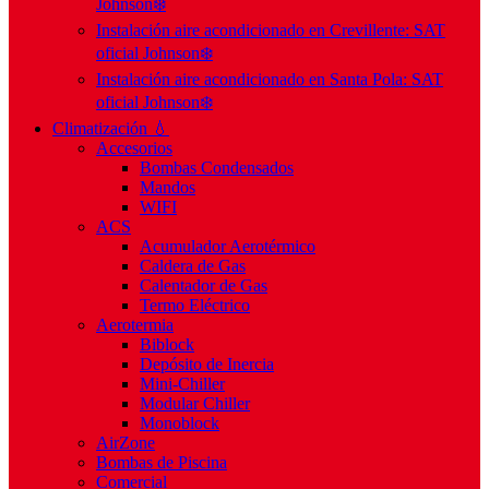
Johnson❄️
Instalación aire acondicionado en Crevillente: SAT
oficial Johnson❄️
Instalación aire acondicionado en Santa Pola: SAT
oficial Johnson❄️
Climatización 💧
Accesorios
Bombas Condensados
Mandos
WIFI
ACS
Acumulador Aerotérmico
Caldera de Gas
Calentador de Gas
Termo Eléctrico
Aerotermia
Biblock
Depósito de Inercia
Mini-Chiller
Modular Chiller
Monoblock
AirZone
Bombas de Piscina
Comercial