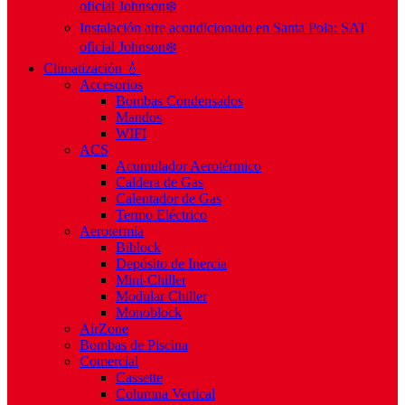
oficial Johnson❄️
Instalación aire acondicionado en Santa Pola: SAT
oficial Johnson❄️
Climatización 💧
Accesorios
Bombas Condensados
Mandos
WIFI
ACS
Acumulador Aerotérmico
Caldera de Gas
Calentador de Gas
Termo Eléctrico
Aerotermia
Biblock
Depósito de Inercia
Mini-Chiller
Modular Chiller
Monoblock
AirZone
Bombas de Piscina
Comercial
Cassette
Columna Vertical