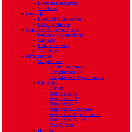
Lavadoras Integrables
Secadoras
Lavavajillas
Lavavajillas Integrables
Libre Instalación
Pequeños Electrodomésticos
Batidoras y Amasadoras
Cafeteras
Freidoras de aire
Tostadoras
Refrigeración
Congeladores
Arcón Congelador
Congeladores 1P
Congeladores Bajo Encimera
Frigoríficos
Combis
Frigoríficos 1P
Frigoríficos 2P
Frigoríficos 4P
Frigoríficos Americanos
Frigoríficos Bajo Encimera
Frigoríficos Francés
Side By Side
Hostelería