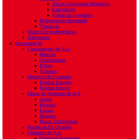
Arcón Congelador Hostelería
Expositores
Vinotecas Hostelería
Refrigeración Integrable
Vinotecas
Outlet Electrodomésticos
Televisores
Recambios ⚙️
Componentes de A/A
Baterías
Compresores
Filtros
Turbinas
Despiece de Unidades
Unidad Exterior
Unidad Interior
Piezas de Repuesto de A/A
Aspas
Bombas
Lamas
Motores
Placas Electrónicas
Productos De Ocasión
Unidades de A/A
Unidades Exteriores