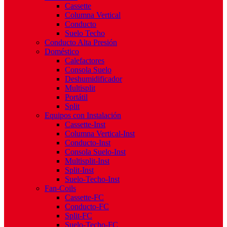
Cassette
Columna Vertical
Conducto
Suelo Techo
Conducto Alta Presión
Doméstico
Calefactores
Consola Suelo
Deshumidificador
Multisplit
Portátil
Split
Equipos con Instalación
Cassette-Inst
Columna Vertical-Inst
Conducto-Inst
Consola Suelo-Inst
Multisplit-Inst
Split-Inst
Suelo-Techo-Inst
Fan-Coils
Cassette-FC
Conducto-FC
Split-FC
Suelo-Techo-FC