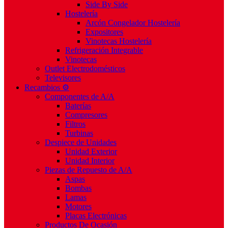
Side By Side
Hostelería
Arcón Congelador Hostelería
Expositores
Vinotecas Hostelería
Refrigeración Integrable
Vinotecas
Outlet Electrodomésticos
Televisores
Recambios ⚙️
Componentes de A/A
Baterías
Compresores
Filtros
Turbinas
Despiece de Unidades
Unidad Exterior
Unidad Interior
Piezas de Repuesto de A/A
Aspas
Bombas
Lamas
Motores
Placas Electrónicas
Productos De Ocasión