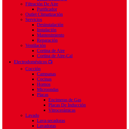
Filtración De Aire
Purificador
Outlet Climatización
Servicios
Desinstalación
Instalación
Mantenimiento
Reparación
Ventilación
Cortina de Aire
Cortina de Aire-Cal
Electrodomésticos 📺
Cocción
Campanas
Cocinas
Hornos
Microondas
Placas
Encimeras de Gas
Placas De Inducción
Vitrocerámicas
Lavado
Lava-secadoras
Lavadoras