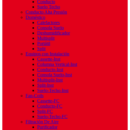
Conducto
Suelo Techo
Conducto Alta Presión
Doméstico
Calefactores
Consola Suelo
Deshumidificador
Multisplit
Portátil
Split
Equipos con Instalación
Cassette-Inst
Columna Vertical-Inst
Conducto-Inst
Consola Suelo-Inst
Multisplit-Inst
Split-Inst
Suelo-Techo-Inst
Fan-Coils
Cassette-FC
Conducto-FC
Split-FC
Suelo-Techo-FC
Filtración De Aire
Purificador