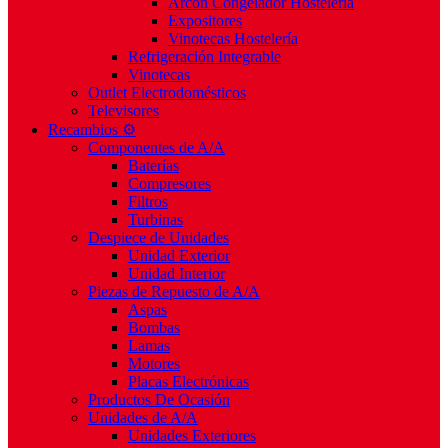
Arcón Congelador Hostelería
Expositores
Vinotecas Hostelería
Refrigeración Integrable
Vinotecas
Outlet Electrodomésticos
Televisores
Recambios ⚙️
Componentes de A/A
Baterías
Compresores
Filtros
Turbinas
Despiece de Unidades
Unidad Exterior
Unidad Interior
Piezas de Repuesto de A/A
Aspas
Bombas
Lamas
Motores
Placas Electrónicas
Productos De Ocasión
Unidades de A/A
Unidades Exteriores