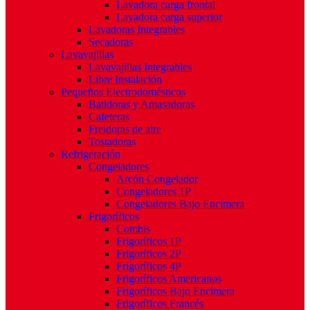
Lavadora carga frontal
Lavadora carga superior
Lavadoras Integrables
Secadoras
Lavavajillas
Lavavajillas Integrables
Libre Instalación
Pequeños Electrodomésticos
Batidoras y Amasadoras
Cafeteras
Freidoras de aire
Tostadoras
Refrigeración
Congeladores
Arcón Congelador
Congeladores 1P
Congeladores Bajo Encimera
Frigoríficos
Combis
Frigoríficos 1P
Frigoríficos 2P
Frigoríficos 4P
Frigoríficos Americanos
Frigoríficos Bajo Encimera
Frigoríficos Francés