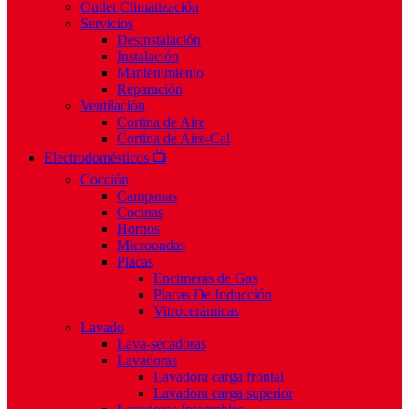
Outlet Climatización
Servicios
Desinstalación
Instalación
Mantenimiento
Reparación
Ventilación
Cortina de Aire
Cortina de Aire-Cal
Electrodomésticos 📺
Cocción
Campanas
Cocinas
Hornos
Microondas
Placas
Encimeras de Gas
Placas De Inducción
Vitrocerámicas
Lavado
Lava-secadoras
Lavadoras
Lavadora carga frontal
Lavadora carga superior