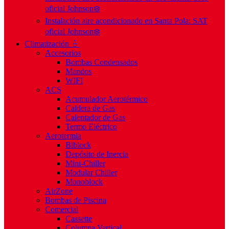
oficial Johnson❄️
Instalación aire acondicionado en Santa Pola: SAT
oficial Johnson❄️
Climatización 💧
Accesorios
Bombas Condensados
Mandos
WIFI
ACS
Acumulador Aerotérmico
Caldera de Gas
Calentador de Gas
Termo Eléctrico
Aerotermia
Biblock
Depósito de Inercia
Mini-Chiller
Modular Chiller
Monoblock
AirZone
Bombas de Piscina
Comercial
Cassette
Columna Vertical