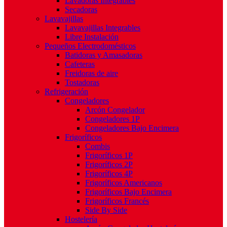
Lavadoras Integrables
Secadoras
Lavavajillas
Lavavajillas Integrables
Libre Instalación
Pequeños Electrodomésticos
Batidoras y Amasadoras
Cafeteras
Freidoras de aire
Tostadoras
Refrigeración
Congeladores
Arcón Congelador
Congeladores 1P
Congeladores Bajo Encimera
Frigoríficos
Combis
Frigoríficos 1P
Frigoríficos 2P
Frigoríficos 4P
Frigoríficos Americanos
Frigoríficos Bajo Encimera
Frigoríficos Francés
Side By Side
Hostelería