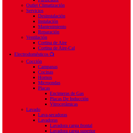
Outlet Climatización
Servicios
Desinstalación
Instalación
Mantenimiento
Reparación
Ventilación
Cortina de Aire
Cortina de Aire-Cal
Electrodomésticos 📺
Cocción
Campanas
Cocinas
Hornos
Microondas
Placas
Encimeras de Gas
Placas De Inducción
Vitrocerámicas
Lavado
Lava-secadoras
Lavadoras
Lavadora carga frontal
Lavadora carga superior