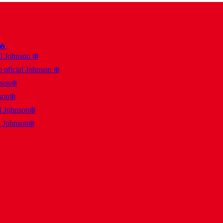
 🔥
al Johnson ❄️
 oficial Johnson ❄️
nson❄️
son❄️
al Johnson❄️
l Johnson❄️