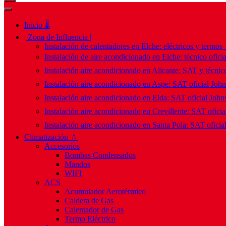
Inicio 🌡️
| Zona de Influencia |
Instalación de calentadores en Elche: eléctricos y termos
Instalación de aire acondicionado en Elche: técnico ofici
Instalación aire acondicionado en Alicante: SAT y técnico
Instalación aire acondicionado en Aspe: SAT oficial Joh
Instalación aire acondicionado en Elda: SAT oficial John
Instalación aire acondicionado en Crevillente: SAT ofici
Instalación aire acondicionado en Santa Pola: SAT oficia
Climatización 💧
Accesorios
Bombas Condensados
Mandos
WIFI
ACS
Acumulador Aerotérmico
Caldera de Gas
Calentador de Gas
Termo Eléctrico