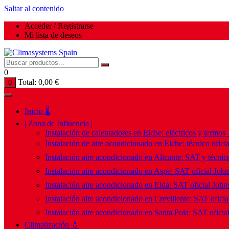
Saltar al contenido
Acceder / Registrarse
Mi lista de deseos
0
Total:
0,00
€
0
Inicio 🌡️
| Zona de Influencia |
Instalación de calentadores en Elche: eléctricos y termos
Instalación de aire acondicionado en Elche: técnico ofici
Instalación aire acondicionado en Alicante: SAT y técnico
Instalación aire acondicionado en Aspe: SAT oficial Joh
Instalación aire acondicionado en Elda: SAT oficial John
Instalación aire acondicionado en Crevillente: SAT ofici
Instalación aire acondicionado en Santa Pola: SAT oficia
Climatización 💧