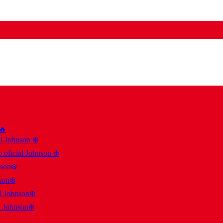
 🔥
al Johnson ❄️
 oficial Johnson ❄️
nson❄️
son❄️
al Johnson❄️
l Johnson❄️