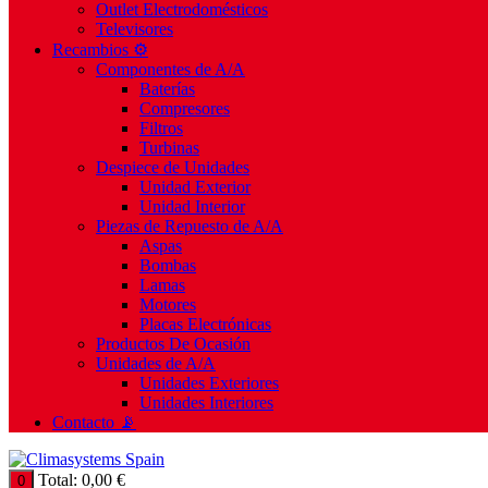
Outlet Electrodomésticos
Televisores
Recambios ⚙️
Componentes de A/A
Baterías
Compresores
Filtros
Turbinas
Despiece de Unidades
Unidad Exterior
Unidad Interior
Piezas de Repuesto de A/A
Aspas
Bombas
Lamas
Motores
Placas Electrónicas
Productos De Ocasión
Unidades de A/A
Unidades Exteriores
Unidades Interiores
Contacto 📡
Total:
0,00
€
0