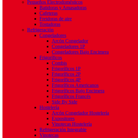
Pequeños Electrodomésticos
Batidoras y Amasadoras
Cafeteras
Freidoras de aire
Tostadoras
Refrigeración
Congeladores
Arcón Congelador
Congeladores 1P
Congeladores Bajo Encimera
Frigoríficos
Combis
Frigoríficos 1P
Frigoríficos 2P
Frigoríficos 4P
Frigoríficos Americanos
Frigoríficos Bajo Encimera
Frigoríficos Francés
Side By Side
Hostelería
Arcón Congelador Hostelería
Expositores
Vinotecas Hostelería
Refrigeración Integrable
Vinotecas