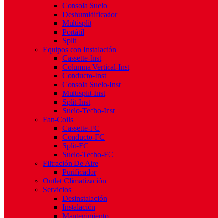
Consola Suelo
Deshumidificador
Multisplit
Portátil
Split
Equipos con Instalación
Cassette-Inst
Columna Vertical-Inst
Conducto-Inst
Consola Suelo-Inst
Multisplit-Inst
Split-Inst
Suelo-Techo-Inst
Fan-Coils
Cassette-FC
Conducto-FC
Split-FC
Suelo-Techo-FC
Filtración De Aire
Purificador
Outlet Climatización
Servicios
Desinstalación
Instalación
Mantenimiento