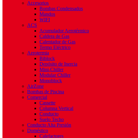
Accesorios
Bombas Condensados
Mandos
WIFI
ACS
Acumulador Aerotérmico
Caldera de Gas
Calentador de Gas
Termo Eléctrico
Aerotermia
Biblock
Depósito de Inercia
Mini-Chiller
Modular Chiller
Monoblock
AirZone
Bombas de Piscina
Comercial
Cassette
Columna Vertical
Conducto
Suelo Techo
Conducto Alta Presión
Doméstico
Calefactores