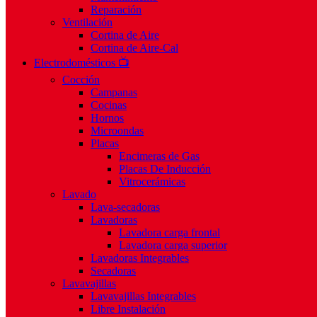
Reparación
Ventilación
Cortina de Aire
Cortina de Aire-Cal
Electrodomésticos 📺
Cocción
Campanas
Cocinas
Hornos
Microondas
Placas
Encimeras de Gas
Placas De Inducción
Vitrocerámicas
Lavado
Lava-secadoras
Lavadoras
Lavadora carga frontal
Lavadora carga superior
Lavadoras Integrables
Secadoras
Lavavajillas
Lavavajillas Integrables
Libre Instalación