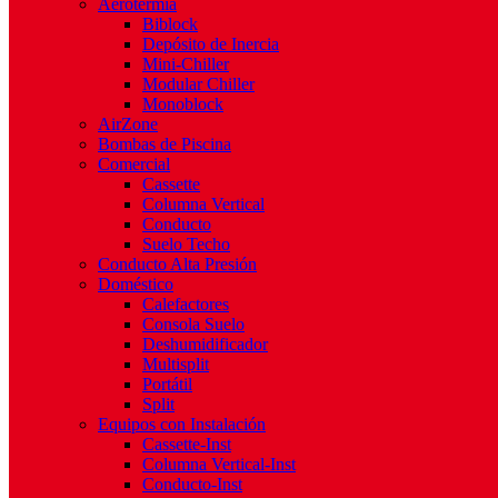
Aerotermia
Biblock
Depósito de Inercia
Mini-Chiller
Modular Chiller
Monoblock
AirZone
Bombas de Piscina
Comercial
Cassette
Columna Vertical
Conducto
Suelo Techo
Conducto Alta Presión
Doméstico
Calefactores
Consola Suelo
Deshumidificador
Multisplit
Portátil
Split
Equipos con Instalación
Cassette-Inst
Columna Vertical-Inst
Conducto-Inst