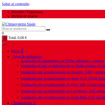
Saltar al contenido
Acceder / Registrarse
Mi lista de deseos
0
Total:
0,00
€
0
Inicio 🌡️
| Zona de Influencia |
Instalación de calentadores en Elche: eléctricos y termos
Instalación de aire acondicionado en Elche: técnico ofici
Instalación aire acondicionado en Alicante: SAT y técnico
Instalación aire acondicionado en Aspe: SAT oficial Joh
Instalación aire acondicionado en Elda: SAT oficial John
Instalación aire acondicionado en Crevillente: SAT ofici
Instalación aire acondicionado en Santa Pola: SAT oficia
Climatización 💧