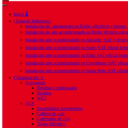
Inicio 🌡️
| Zona de Influencia |
Instalación de calentadores en Elche: eléctricos y termos
Instalación de aire acondicionado en Elche: técnico ofici
Instalación aire acondicionado en Alicante: SAT y técnico
Instalación aire acondicionado en Aspe: SAT oficial Joh
Instalación aire acondicionado en Elda: SAT oficial John
Instalación aire acondicionado en Crevillente: SAT ofici
Instalación aire acondicionado en Santa Pola: SAT oficia
Climatización 💧
Accesorios
Bombas Condensados
Mandos
WIFI
ACS
Acumulador Aerotérmico
Caldera de Gas
Calentador de Gas
Termo Eléctrico