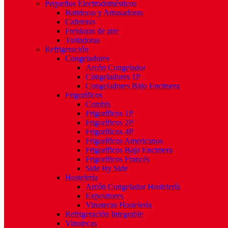
Pequeños Electrodomésticos
Batidoras y Amasadoras
Cafeteras
Freidoras de aire
Tostadoras
Refrigeración
Congeladores
Arcón Congelador
Congeladores 1P
Congeladores Bajo Encimera
Frigoríficos
Combis
Frigoríficos 1P
Frigoríficos 2P
Frigoríficos 4P
Frigoríficos Americanos
Frigoríficos Bajo Encimera
Frigoríficos Francés
Side By Side
Hostelería
Arcón Congelador Hostelería
Expositores
Vinotecas Hostelería
Refrigeración Integrable
Vinotecas