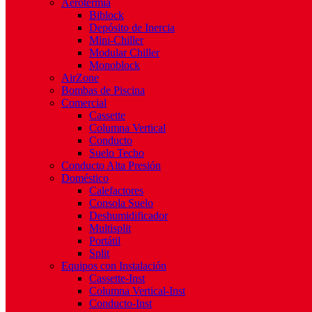
Aerotermia
Biblock
Depósito de Inercia
Mini-Chiller
Modular Chiller
Monoblock
AirZone
Bombas de Piscina
Comercial
Cassette
Columna Vertical
Conducto
Suelo Techo
Conducto Alta Presión
Doméstico
Calefactores
Consola Suelo
Deshumidificador
Multisplit
Portátil
Split
Equipos con Instalación
Cassette-Inst
Columna Vertical-Inst
Conducto-Inst