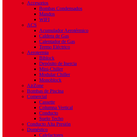
Accesorios
Bombas Condensados
Mandos
WIFI
ACS
Acumulador Aerotérmico
Caldera de Gas
Calentador de Gas
Termo Eléctrico
Aerotermia
Biblock
Depósito de Inercia
Mini-Chiller
Modular Chiller
Monoblock
AirZone
Bombas de Piscina
Comercial
Cassette
Columna Vertical
Conducto
Suelo Techo
Conducto Alta Presión
Doméstico
Calefactores