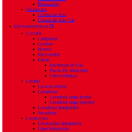
Reparación
Ventilación
Cortina de Aire
Cortina de Aire-Cal
Electrodomésticos 📺
Cocción
Campanas
Cocinas
Hornos
Microondas
Placas
Encimeras de Gas
Placas De Inducción
Vitrocerámicas
Lavado
Lava-secadoras
Lavadoras
Lavadora carga frontal
Lavadora carga superior
Lavadoras Integrables
Secadoras
Lavavajillas
Lavavajillas Integrables
Libre Instalación