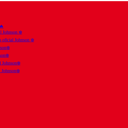
 🔥
al Johnson ❄️
 oficial Johnson ❄️
nson❄️
son❄️
al Johnson❄️
l Johnson❄️