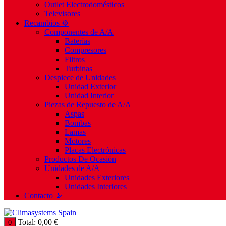
Outlet Electrodomésticos
Televisores
Recambios ⚙️
Componentes de A/A
Baterías
Compresores
Filtros
Turbinas
Despiece de Unidades
Unidad Exterior
Unidad Interior
Piezas de Repuesto de A/A
Aspas
Bombas
Lamas
Motores
Placas Electrónicas
Productos De Ocasión
Unidades de A/A
Unidades Exteriores
Unidades Interiores
Contacto 📡
Total:
0,00
€
0