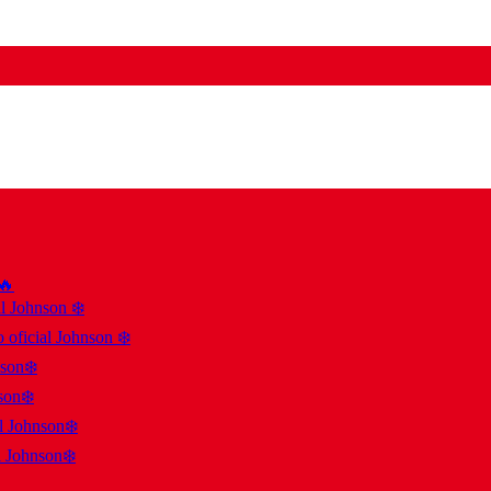
 🔥
al Johnson ❄️
 oficial Johnson ❄️
nson❄️
son❄️
al Johnson❄️
l Johnson❄️