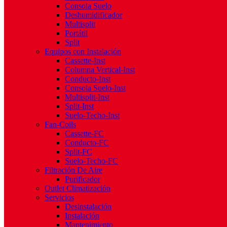
Consola Suelo
Deshumidificador
Multisplit
Portátil
Split
Equipos con Instalación
Cassette-Inst
Columna Vertical-Inst
Conducto-Inst
Consola Suelo-Inst
Multisplit-Inst
Split-Inst
Suelo-Techo-Inst
Fan-Coils
Cassette-FC
Conducto-FC
Split-FC
Suelo-Techo-FC
Filtración De Aire
Purificador
Outlet Climatización
Servicios
Desinstalación
Instalación
Mantenimiento