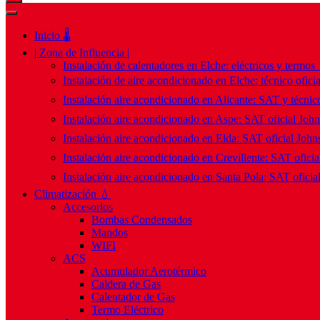
Inicio 🌡️
| Zona de Influencia |
Instalación de calentadores en Elche: eléctricos y termos
Instalación de aire acondicionado en Elche: técnico ofici
Instalación aire acondicionado en Alicante: SAT y técnico
Instalación aire acondicionado en Aspe: SAT oficial Joh
Instalación aire acondicionado en Elda: SAT oficial John
Instalación aire acondicionado en Crevillente: SAT ofici
Instalación aire acondicionado en Santa Pola: SAT oficia
Climatización 💧
Accesorios
Bombas Condensados
Mandos
WIFI
ACS
Acumulador Aerotérmico
Caldera de Gas
Calentador de Gas
Termo Eléctrico