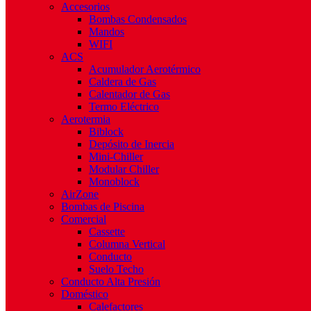
Accesorios
Bombas Condensados
Mandos
WIFI
ACS
Acumulador Aerotérmico
Caldera de Gas
Calentador de Gas
Termo Eléctrico
Aerotermia
Biblock
Depósito de Inercia
Mini-Chiller
Modular Chiller
Monoblock
AirZone
Bombas de Piscina
Comercial
Cassette
Columna Vertical
Conducto
Suelo Techo
Conducto Alta Presión
Doméstico
Calefactores