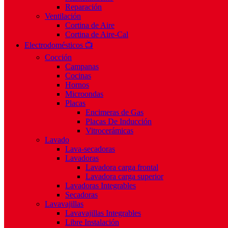
Reparación
Ventilación
Cortina de Aire
Cortina de Aire-Cal
Electrodomésticos 📺
Cocción
Campanas
Cocinas
Hornos
Microondas
Placas
Encimeras de Gas
Placas De Inducción
Vitrocerámicas
Lavado
Lava-secadoras
Lavadoras
Lavadora carga frontal
Lavadora carga superior
Lavadoras Integrables
Secadoras
Lavavajillas
Lavavajillas Integrables
Libre Instalación