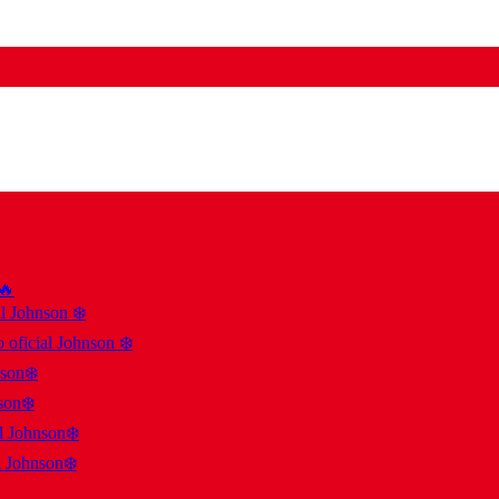
 🔥
al Johnson ❄️
 oficial Johnson ❄️
nson❄️
son❄️
al Johnson❄️
l Johnson❄️