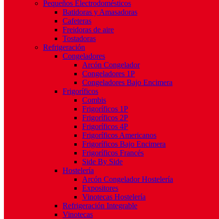
Pequeños Electrodomésticos
Batidoras y Amasadoras
Cafeteras
Freidoras de aire
Tostadoras
Refrigeración
Congeladores
Arcón Congelador
Congeladores 1P
Congeladores Bajo Encimera
Frigoríficos
Combis
Frigoríficos 1P
Frigoríficos 2P
Frigoríficos 4P
Frigoríficos Americanos
Frigoríficos Bajo Encimera
Frigoríficos Francés
Side By Side
Hostelería
Arcón Congelador Hostelería
Expositores
Vinotecas Hostelería
Refrigeración Integrable
Vinotecas