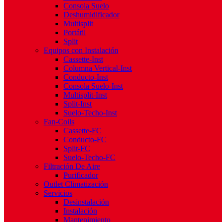
Consola Suelo
Deshumidificador
Multisplit
Portátil
Split
Equipos con Instalación
Cassette-Inst
Columna Vertical-Inst
Conducto-Inst
Consola Suelo-Inst
Multisplit-Inst
Split-Inst
Suelo-Techo-Inst
Fan-Coils
Cassette-FC
Conducto-FC
Split-FC
Suelo-Techo-FC
Filtración De Aire
Purificador
Outlet Climatización
Servicios
Desinstalación
Instalación
Mantenimiento