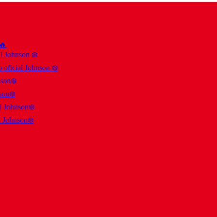
 🔥
al Johnson ❄️
 oficial Johnson ❄️
nson❄️
son❄️
al Johnson❄️
l Johnson❄️