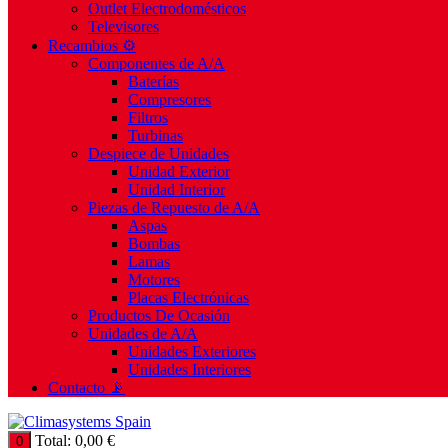
Outlet Electrodomésticos
Televisores
Recambios ⚙️
Componentes de A/A
Baterías
Compresores
Filtros
Turbinas
Despiece de Unidades
Unidad Exterior
Unidad Interior
Piezas de Repuesto de A/A
Aspas
Bombas
Lamas
Motores
Placas Electrónicas
Productos De Ocasión
Unidades de A/A
Unidades Exteriores
Unidades Interiores
Contacto 📡
Total:
0,00
€
0