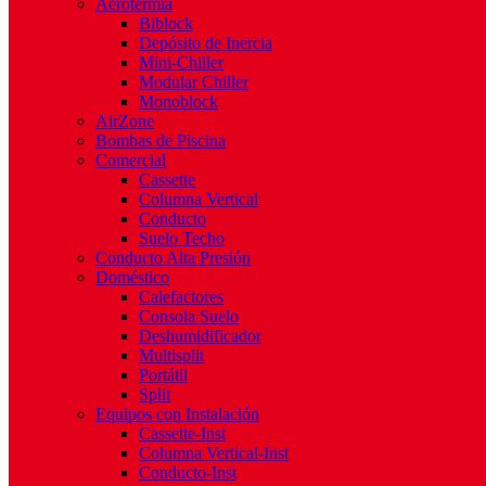
Aerotermia
Biblock
Depósito de Inercia
Mini-Chiller
Modular Chiller
Monoblock
AirZone
Bombas de Piscina
Comercial
Cassette
Columna Vertical
Conducto
Suelo Techo
Conducto Alta Presión
Doméstico
Calefactores
Consola Suelo
Deshumidificador
Multisplit
Portátil
Split
Equipos con Instalación
Cassette-Inst
Columna Vertical-Inst
Conducto-Inst