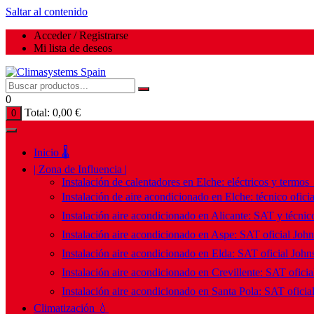
Saltar al contenido
Acceder / Registrarse
Mi lista de deseos
0
Total:
0,00
€
0
Inicio 🌡️
| Zona de Influencia |
Instalación de calentadores en Elche: eléctricos y termos
Instalación de aire acondicionado en Elche: técnico ofici
Instalación aire acondicionado en Alicante: SAT y técnico
Instalación aire acondicionado en Aspe: SAT oficial Joh
Instalación aire acondicionado en Elda: SAT oficial John
Instalación aire acondicionado en Crevillente: SAT ofici
Instalación aire acondicionado en Santa Pola: SAT oficia
Climatización 💧