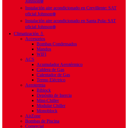
Johnson❄️
Instalación aire acondicionado en Crevillente: SAT
oficial Johnson❄️
Instalación aire acondicionado en Santa Pola: SAT
oficial Johnson❄️
Climatización 💧
Accesorios
Bombas Condensados
Mandos
WIFI
ACS
Acumulador Aerotérmico
Caldera de Gas
Calentador de Gas
Termo Eléctrico
Aerotermia
Biblock
Depósito de Inercia
Mini-Chiller
Modular Chiller
Monoblock
AirZone
Bombas de Piscina
Comercial