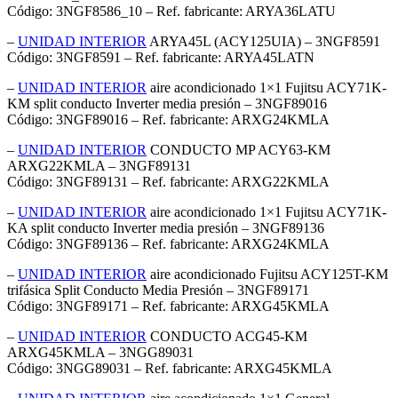
Código: 3NGF8586_10 – Ref. fabricante: ARYA36LATU
–
UNIDAD INTERIOR
ARYA45L (ACY125UIA) – 3NGF8591
Código: 3NGF8591 – Ref. fabricante: ARYA45LATN
–
UNIDAD INTERIOR
aire acondicionado 1×1 Fujitsu ACY71K-
KM split conducto Inverter media presión – 3NGF89016
Código: 3NGF89016 – Ref. fabricante: ARXG24KMLA
–
UNIDAD INTERIOR
CONDUCTO MP ACY63-KM
ARXG22KMLA – 3NGF89131
Código: 3NGF89131 – Ref. fabricante: ARXG22KMLA
–
UNIDAD INTERIOR
aire acondicionado 1×1 Fujitsu ACY71K-
KA split conducto Inverter media presión – 3NGF89136
Código: 3NGF89136 – Ref. fabricante: ARXG24KMLA
–
UNIDAD INTERIOR
aire acondicionado Fujitsu ACY125T-KM
trifásica Split Conducto Media Presión – 3NGF89171
Código: 3NGF89171 – Ref. fabricante: ARXG45KMLA
–
UNIDAD INTERIOR
CONDUCTO ACG45-KM
ARXG45KMLA – 3NGG89031
Código: 3NGG89031 – Ref. fabricante: ARXG45KMLA