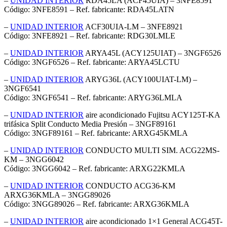
–
UNIDAD INTERIOR
RDA45LA (ACF45UIA) – 3NFE8591
Código: 3NFE8591 – Ref. fabricante: RDA45LATN
–
UNIDAD INTERIOR
ACF30UIA-LM – 3NFE8921
Código: 3NFE8921 – Ref. fabricante: RDG30LMLE
–
UNIDAD INTERIOR
ARYA45L (ACY125UIAT) – 3NGF6526
Código: 3NGF6526 – Ref. fabricante: ARYA45LCTU
–
UNIDAD INTERIOR
ARYG36L (ACY100UIAT-LM) –
3NGF6541
Código: 3NGF6541 – Ref. fabricante: ARYG36LMLA
–
UNIDAD INTERIOR
aire acondicionado Fujitsu ACY125T-KA
trifásica Split Conducto Media Presión – 3NGF89161
Código: 3NGF89161 – Ref. fabricante: ARXG45KMLA
–
UNIDAD INTERIOR
CONDUCTO MULTI SIM. ACG22MS-
KM – 3NGG6042
Código: 3NGG6042 – Ref. fabricante: ARXG22KMLA
–
UNIDAD INTERIOR
CONDUCTO ACG36-KM
ARXG36KMLA – 3NGG89026
Código: 3NGG89026 – Ref. fabricante: ARXG36KMLA
–
UNIDAD INTERIOR
aire acondicionado 1×1 General ACG45T-