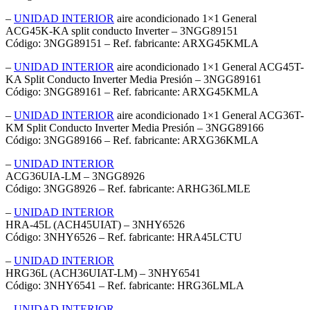
–
UNIDAD INTERIOR
aire acondicionado 1×1 General
ACG45K-KA split conducto Inverter – 3NGG89151
Código: 3NGG89151 – Ref. fabricante: ARXG45KMLA
–
UNIDAD INTERIOR
aire acondicionado 1×1 General ACG45T-
KA Split Conducto Inverter Media Presión – 3NGG89161
Código: 3NGG89161 – Ref. fabricante: ARXG45KMLA
–
UNIDAD INTERIOR
aire acondicionado 1×1 General ACG36T-
KM Split Conducto Inverter Media Presión – 3NGG89166
Código: 3NGG89166 – Ref. fabricante: ARXG36KMLA
–
UNIDAD INTERIOR
ACG36UIA-LM – 3NGG8926
Código: 3NGG8926 – Ref. fabricante: ARHG36LMLE
–
UNIDAD INTERIOR
HRA-45L (ACH45UIAT) – 3NHY6526
Código: 3NHY6526 – Ref. fabricante: HRA45LCTU
–
UNIDAD INTERIOR
HRG36L (ACH36UIAT-LM) – 3NHY6541
Código: 3NHY6541 – Ref. fabricante: HRG36LMLA
–
UNIDAD INTERIOR