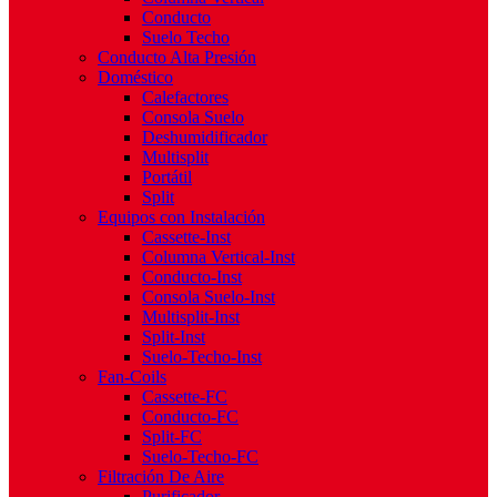
Conducto
Suelo Techo
Conducto Alta Presión
Doméstico
Calefactores
Consola Suelo
Deshumidificador
Multisplit
Portátil
Split
Equipos con Instalación
Cassette-Inst
Columna Vertical-Inst
Conducto-Inst
Consola Suelo-Inst
Multisplit-Inst
Split-Inst
Suelo-Techo-Inst
Fan-Coils
Cassette-FC
Conducto-FC
Split-FC
Suelo-Techo-FC
Filtración De Aire
Purificador