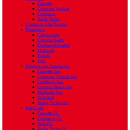
Cassette
Columna Vertical
Conducto
Suelo Techo
Conducto Alta Presión
Doméstico
Calefactores
Consola Suelo
Deshumidificador
Multisplit
Portátil
Split
Equipos con Instalación
Cassette-Inst
Columna Vertical-Inst
Conducto-Inst
Consola Suelo-Inst
Multisplit-Inst
Split-Inst
Suelo-Techo-Inst
Fan-Coils
Cassette-FC
Conducto-FC
Split-FC
Suelo-Techo-FC