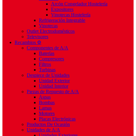
Arcón Congelador Hostelería
Expositores
Vinotecas Hostelería
Refrigeración Integrable
Vinotecas
Outlet Electrodomésticos
Televisores
Recambios ⚙️
Componentes de A/A
Baterías
Compresores
Filtros
Turbinas
Despiece de Unidades
Unidad Exterior
Unidad Interior
Piezas de Repuesto de A/A
Aspas
Bombas
Lamas
Motores
Placas Electrónicas
Productos De Ocasión
Unidades de A/A
Unidades Exteriores