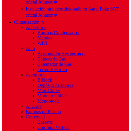
oficial Johnson❄️
Instalación aire acondicionado en Santa Pola: SAT
oficial Johnson❄️
Climatización 💧
Accesorios
Bombas Condensados
Mandos
WIFI
ACS
Acumulador Aerotérmico
Caldera de Gas
Calentador de Gas
Termo Eléctrico
Aerotermia
Biblock
Depósito de Inercia
Mini-Chiller
Modular Chiller
Monoblock
AirZone
Bombas de Piscina
Comercial
Cassette
Columna Vertical