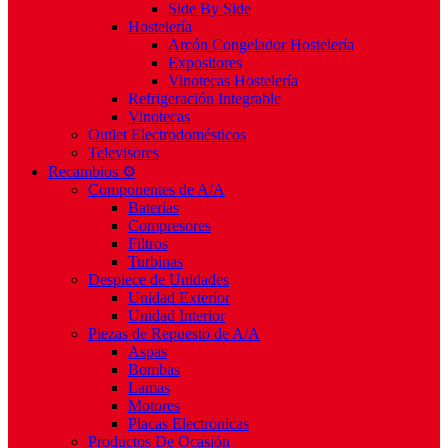
Side By Side
Hostelería
Arcón Congelador Hostelería
Expositores
Vinotecas Hostelería
Refrigeración Integrable
Vinotecas
Outlet Electrodomésticos
Televisores
Recambios ⚙️
Componentes de A/A
Baterías
Compresores
Filtros
Turbinas
Despiece de Unidades
Unidad Exterior
Unidad Interior
Piezas de Repuesto de A/A
Aspas
Bombas
Lamas
Motores
Placas Electrónicas
Productos De Ocasión