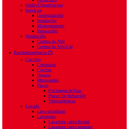
Outlet Climatización
Servicios
Desinstalación
Instalación
Mantenimiento
Reparación
Ventilación
Cortina de Aire
Cortina de Aire-Cal
Electrodomésticos 📺
Cocción
Campanas
Cocinas
Hornos
Microondas
Placas
Encimeras de Gas
Placas De Inducción
Vitrocerámicas
Lavado
Lava-secadoras
Lavadoras
Lavadora carga frontal
Lavadora carga superior