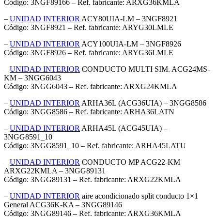
Código: 3NGF89166 – Ref. fabricante: ARXG36KMLA
–
UNIDAD INTERIOR
ACY80UIA-LM – 3NGF8921
Código: 3NGF8921 – Ref. fabricante: ARYG30LMLE
–
UNIDAD INTERIOR
ACY100UIA-LM – 3NGF8926
Código: 3NGF8926 – Ref. fabricante: ARYG36LMLE
–
UNIDAD INTERIOR
CONDUCTO MULTI SIM. ACG24MS-
KM – 3NGG6043
Código: 3NGG6043 – Ref. fabricante: ARXG24KMLA
–
UNIDAD INTERIOR
ARHA36L (ACG36UIA) – 3NGG8586
Código: 3NGG8586 – Ref. fabricante: ARHA36LATN
–
UNIDAD INTERIOR
ARHA45L (ACG45UIA) –
3NGG8591_10
Código: 3NGG8591_10 – Ref. fabricante: ARHA45LATU
–
UNIDAD INTERIOR
CONDUCTO MP ACG22-KM
ARXG22KMLA – 3NGG89131
Código: 3NGG89131 – Ref. fabricante: ARXG22KMLA
–
UNIDAD INTERIOR
aire acondicionado split conducto 1×1
General ACG36K-KA – 3NGG89146
Código: 3NGG89146 – Ref. fabricante: ARXG36KMLA