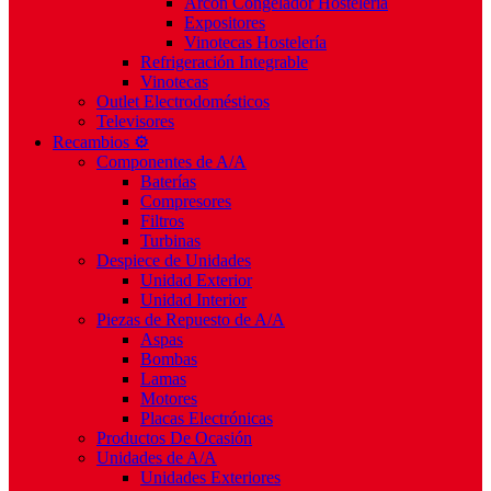
Arcón Congelador Hostelería
Expositores
Vinotecas Hostelería
Refrigeración Integrable
Vinotecas
Outlet Electrodomésticos
Televisores
Recambios ⚙️
Componentes de A/A
Baterías
Compresores
Filtros
Turbinas
Despiece de Unidades
Unidad Exterior
Unidad Interior
Piezas de Repuesto de A/A
Aspas
Bombas
Lamas
Motores
Placas Electrónicas
Productos De Ocasión
Unidades de A/A
Unidades Exteriores