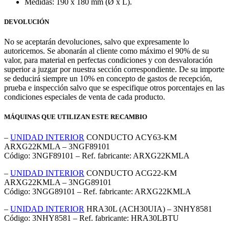
Medidas: 190 x 180 mm (Ø x L).
DEVOLUCIÓN
No se aceptarán devoluciones, salvo que expresamente lo
autoricemos. Se abonarán al cliente como máximo el 90% de su
valor, para material en perfectas condiciones y con desvaloración
superior a juzgar por nuestra sección correspondiente. De su importe
se deducirá siempre un 10% en concepto de gastos de recepción,
prueba e inspección salvo que se especifique otros porcentajes en las
condiciones especiales de venta de cada producto.
MÁQUINAS QUE UTILIZAN ESTE RECAMBIO
–
UNIDAD INTERIOR
CONDUCTO ACY63-KM
ARXG22KMLA – 3NGF89101
Código: 3NGF89101 – Ref. fabricante: ARXG22KMLA
–
UNIDAD INTERIOR
CONDUCTO ACG22-KM
ARXG22KMLA – 3NGG89101
Código: 3NGG89101 – Ref. fabricante: ARXG22KMLA
–
UNIDAD INTERIOR
HRA30L (ACH30UIA) – 3NHY8581
Código: 3NHY8581 – Ref. fabricante: HRA30LBTU