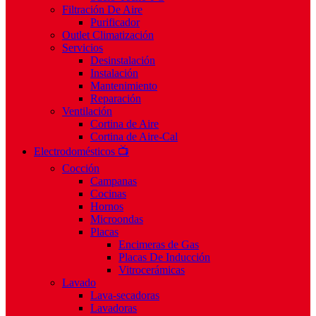
Filtración De Aire
Purificador
Outlet Climatización
Servicios
Desinstalación
Instalación
Mantenimiento
Reparación
Ventilación
Cortina de Aire
Cortina de Aire-Cal
Electrodomésticos 📺
Cocción
Campanas
Cocinas
Hornos
Microondas
Placas
Encimeras de Gas
Placas De Inducción
Vitrocerámicas
Lavado
Lava-secadoras
Lavadoras