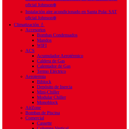
oficial Johnson❄️
Instalación aire acondicionado en Santa Pola: SAT
oficial Johnson❄️
Climatización 💧
Accesorios
Bombas Condensados
Mandos
WIFI
ACS
Acumulador Aerotérmico
Caldera de Gas
Calentador de Gas
Termo Eléctrico
Aerotermia
Biblock
Depósito de Inercia
Mini-Chiller
Modular Chiller
Monoblock
AirZone
Bombas de Piscina
Comercial
Cassette
Columna Vertical