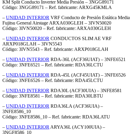
KM Split Conducto Inverter Media Presión – 3NGG89171
Código: 3NGG89171 – Ref. fabricante: ARXG45KMLA
–
UNIDAD INTERIOR
VRF Conducto de Presión Estática Media
Fujitsu General Airstage ARXA030GLEH – 3IVN50020
Código: 3IVN50020 – Ref. fabricante: ARXA030GLEH
–
UNIDAD INTERIOR
CONDUCTOS SLIM AE VRF
ARXP018GLAH – 3IVN5543
Código: 3IVN5543 – Ref. fabricante: ARXP018GLAH
–
UNIDAD INTERIOR
RDA-36L (ACF36UIAT) – 3NFE6521
Código: 3NFE6521 – Ref. fabricante: RDA36LCTU
–
UNIDAD INTERIOR
RDA-45L (ACF45UIAT) – 3NFE6526
Código: 3NFE6526 – Ref. fabricante: RDA45LCTU
–
UNIDAD INTERIOR
RDA30L (ACF30UIA) – 3NFE8581
Código: 3NFE8581 – Ref. fabricante: RDA30LBTU
–
UNIDAD INTERIOR
RDA36LA (ACF36UIA) –
3NFE8586_10
Código: 3NFE8586_10 – Ref. fabricante: RDA36LATU
–
UNIDAD INTERIOR
ARYA36L (ACY100UIA) –
3NGF8586_10