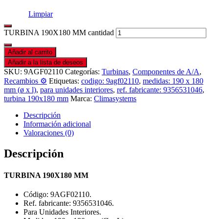
Limpiar
TURBINA 190X180 MM cantidad
Añadir al carrito
Añadir a la lista de deseos
SKU:
9AGF02110
Categorías:
Turbinas
,
Componentes de A/A
,
Recambios ⚙️
Etiquetas:
codigo: 9agf02110
,
medidas: 190 x 180
mm (ø x l)
,
para unidades interiores
,
ref. fabricante: 9356531046
,
turbina 190x180 mm
Marca:
Climasystems
Descripción
Información adicional
Valoraciones (0)
Descripción
TURBINA 190X180 MM
Código: 9AGF02110.
Ref. fabricante: 9356531046.
Para Unidades Interiores.