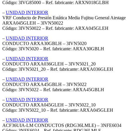
Código: 3IVG85000 – Ref. fabricante: ARXN018GLBH
–
UNIDAD INTERIOR
VRF Conducto de Presión Estática Media Fujitsu General Airstage
ARXA045GLEH – 3IVN50022
Código: 3IVN50022 – Ref. fabricante: ARXA045GLEH
–
UNIDAD INTERIOR
CONDUCTO ARXA30GBLH – 3IVN5020
Código: 3IVN5020 – Ref. fabricante: ARXA30GBLH
–
UNIDAD INTERIOR
CONDUCTO ARXA036GLEH – 3IVN5021_20
Código: 3IVN5021_20 – Ref. fabricante: ARXA036GLEH
–
UNIDAD INTERIOR
CONDUCTO ARXA45GBLH – 3IVN5022
Código: 3IVN5022 – Ref. fabricante: ARXA45GBLH
–
UNIDAD INTERIOR
CONDUCTO ARXA045GLEH – 3IVN5022_10
Código: 3IVN5022_10 – Ref. fabricante: ARXA045GLEH
–
UNIDAD INTERIOR
ACF36UIA-LM CONDUCTOS (RDG36LMLE) – 3NFE6034
Código: 3NFE6034 – Ref. fabricante: RDG36LMLE