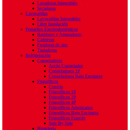
Lavadoras Integrables
Secadoras
Lavavajillas
Lavavajillas Integrables
Libre Instalación
Pequeños Electrodomésticos
Batidoras y Amasadoras
Cafeteras
Freidoras de aire
Tostadoras
Refrigeración
Congeladores
Arcón Congelador
Congeladores 1P
Congeladores Bajo Encimera
Frigoríficos
Combis
Frigoríficos 1P
Frigoríficos 2P
Frigoríficos 4P
Frigoríficos Americanos
Frigoríficos Bajo Encimera
Frigoríficos Francés
Side By Side
Hostelería