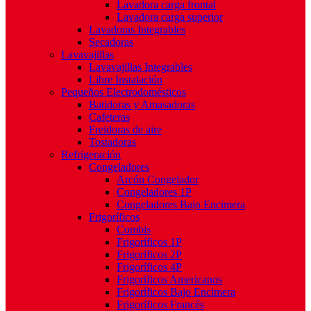
Lavadora carga frontal
Lavadora carga superior
Lavadoras Integrables
Secadoras
Lavavajillas
Lavavajillas Integrables
Libre Instalación
Pequeños Electrodomésticos
Batidoras y Amasadoras
Cafeteras
Freidoras de aire
Tostadoras
Refrigeración
Congeladores
Arcón Congelador
Congeladores 1P
Congeladores Bajo Encimera
Frigoríficos
Combis
Frigoríficos 1P
Frigoríficos 2P
Frigoríficos 4P
Frigoríficos Americanos
Frigoríficos Bajo Encimera
Frigoríficos Francés