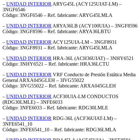
–
UNIDAD INTERIOR
ARYG45L (ACY125UIAT-LM) –
3NGF6546
Código: 3NGF6546 – Ref. fabricante: ARYG45LMLA
–
UNIDAD INTERIOR
ARYA36LB (ACY100UIA) – 3NGF8596
Código: 3NGF8596 – Ref. fabricante: ARYA36LBTU
–
UNIDAD INTERIOR
ACY125UIA-LM – 3NGF8931
Código: 3NGF8931 – Ref. fabricante: ARYG45LMLA
–
UNIDAD INTERIOR
HRA-36L (ACH36UIAT) – 3NHY6521
Código: 3NHY6521 – Ref. fabricante: HRA36LCTU
–
UNIDAD INTERIOR
VRF Conducto de Presión Estática Media
General ARXA045GLEH – 3IVG55022
Código: 3IVG55022 – Ref. fabricante: ARXA045GLEH
–
UNIDAD INTERIOR
ACF30UIA-LM CONDUCTOS
(RDG30LMLE) – 3NFE6033
Código: 3NFE6033 – Ref. fabricante: RDG30LMLE
–
UNIDAD INTERIOR
RDG-36L (ACF36UIAT-LM) –
3NFE6541_10
Código: 3NFE6541_10 – Ref. fabricante: RDG36LMLA