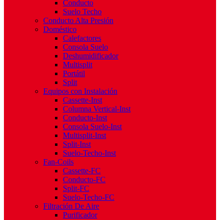
Conducto
Suelo Techo
Conducto Alta Presión
Doméstico
Calefactores
Consola Suelo
Deshumidificador
Multisplit
Portátil
Split
Equipos con Instalación
Cassette-Inst
Columna Vertical-Inst
Conducto-Inst
Consola Suelo-Inst
Multisplit-Inst
Split-Inst
Suelo-Techo-Inst
Fan-Coils
Cassette-FC
Conducto-FC
Split-FC
Suelo-Techo-FC
Filtración De Aire
Purificador