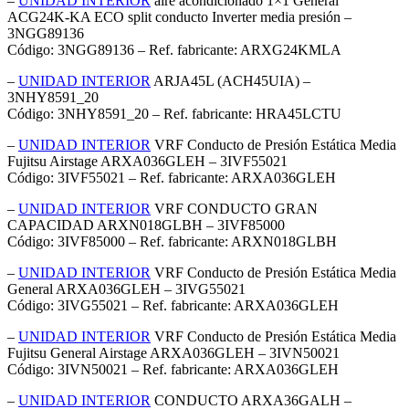
–
UNIDAD INTERIOR
aire acondicionado 1×1 General
ACG24K-KA ECO split conducto Inverter media presión –
3NGG89136
Código: 3NGG89136 – Ref. fabricante: ARXG24KMLA
–
UNIDAD INTERIOR
ARJA45L (ACH45UIA) –
3NHY8591_20
Código: 3NHY8591_20 – Ref. fabricante: HRA45LCTU
–
UNIDAD INTERIOR
VRF Conducto de Presión Estática Media
Fujitsu Airstage ARXA036GLEH – 3IVF55021
Código: 3IVF55021 – Ref. fabricante: ARXA036GLEH
–
UNIDAD INTERIOR
VRF CONDUCTO GRAN
CAPACIDAD ARXN018GLBH – 3IVF85000
Código: 3IVF85000 – Ref. fabricante: ARXN018GLBH
–
UNIDAD INTERIOR
VRF Conducto de Presión Estática Media
General ARXA036GLEH – 3IVG55021
Código: 3IVG55021 – Ref. fabricante: ARXA036GLEH
–
UNIDAD INTERIOR
VRF Conducto de Presión Estática Media
Fujitsu General Airstage ARXA036GLEH – 3IVN50021
Código: 3IVN50021 – Ref. fabricante: ARXA036GLEH
–
UNIDAD INTERIOR
CONDUCTO ARXA36GALH –