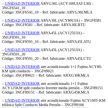
–
UNIDAD INTERIOR
ARYG36L (ACY100UIAT-LM) –
3NGF6541_10
Código: 3NGF6541_10 – Ref. fabricante: ARYG36LMLA
–
UNIDAD INTERIOR
ARYA30L (ACY80UIA) – 3NGF8581
Código: 3NGF8581 – Ref. fabricante: ARYA30LBTU
–
UNIDAD INTERIOR
ARYA45L (ACY125UIA) –
3NGF8591_10
Código: 3NGF8591_10 – Ref. fabricante: ARYA45LATU
–
UNIDAD INTERIOR
ARYA45L (ACY125UIA) –
3NGF8591_20
Código: 3NGF8591_20 – Ref. fabricante: ARYA45LCTU
–
UNIDAD INTERIOR
aire acondicionado 1×1 Fujitsu ACY80-
KM split conducto – 3NGF89021
Código: 3NGF89021 – Ref. fabricante: ARXG30KMLA
–
UNIDAD INTERIOR
aire acondicionado 1×1 Fujitsu
ACY125KM split conducto Inverter media presión – 3NGF89151
Código: 3NGF89151 – Ref. fabricante: ARXG45KMLA
–
UNIDAD INTERIOR
aire acondicionado Fujitsu ACY100T-KM
trifásica Split Conducto Media Presión – 3NGF89166