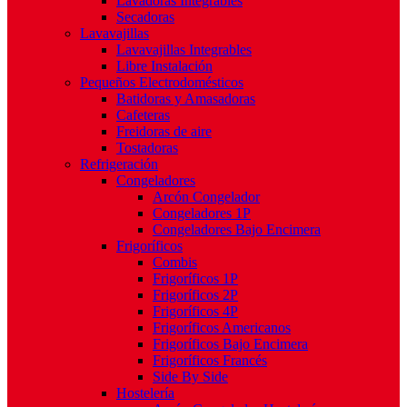
Lavadoras Integrables
Secadoras
Lavavajillas
Lavavajillas Integrables
Libre Instalación
Pequeños Electrodomésticos
Batidoras y Amasadoras
Cafeteras
Freidoras de aire
Tostadoras
Refrigeración
Congeladores
Arcón Congelador
Congeladores 1P
Congeladores Bajo Encimera
Frigoríficos
Combis
Frigoríficos 1P
Frigoríficos 2P
Frigoríficos 4P
Frigoríficos Americanos
Frigoríficos Bajo Encimera
Frigoríficos Francés
Side By Side
Hostelería