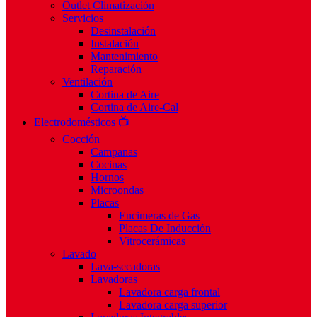
Outlet Climatización
Servicios
Desinstalación
Instalación
Mantenimiento
Reparación
Ventilación
Cortina de Aire
Cortina de Aire-Cal
Electrodomésticos 📺
Cocción
Campanas
Cocinas
Hornos
Microondas
Placas
Encimeras de Gas
Placas De Inducción
Vitrocerámicas
Lavado
Lava-secadoras
Lavadoras
Lavadora carga frontal
Lavadora carga superior