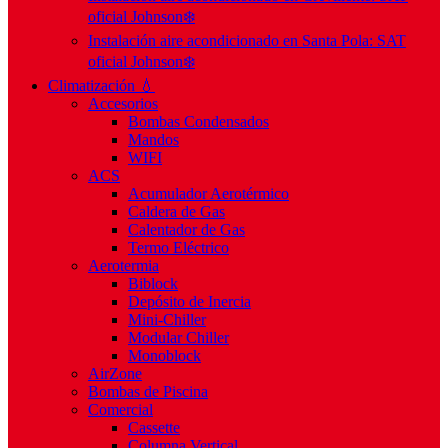
oficial Johnson❄️
Instalación aire acondicionado en Santa Pola: SAT
oficial Johnson❄️
Climatización 💧
Accesorios
Bombas Condensados
Mandos
WIFI
ACS
Acumulador Aerotérmico
Caldera de Gas
Calentador de Gas
Termo Eléctrico
Aerotermia
Biblock
Depósito de Inercia
Mini-Chiller
Modular Chiller
Monoblock
AirZone
Bombas de Piscina
Comercial
Cassette
Columna Vertical