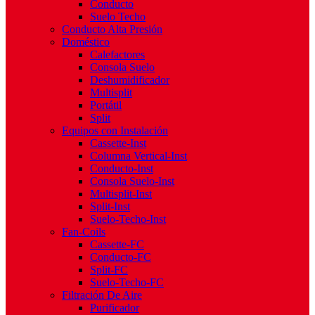
Conducto
Suelo Techo
Conducto Alta Presión
Doméstico
Calefactores
Consola Suelo
Deshumidificador
Multisplit
Portátil
Split
Equipos con Instalación
Cassette-Inst
Columna Vertical-Inst
Conducto-Inst
Consola Suelo-Inst
Multisplit-Inst
Split-Inst
Suelo-Techo-Inst
Fan-Coils
Cassette-FC
Conducto-FC
Split-FC
Suelo-Techo-FC
Filtración De Aire
Purificador