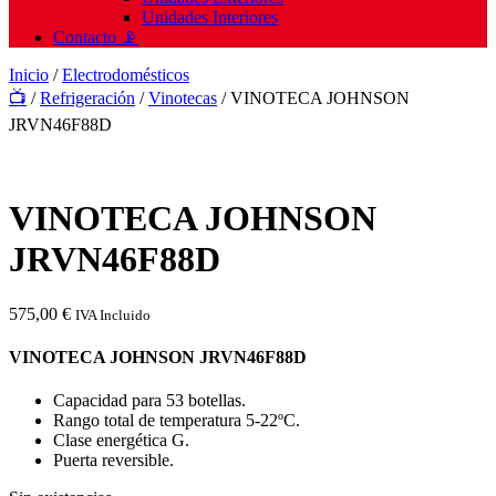
Unidades Interiores
Contacto 📡
Inicio
/
Electrodomésticos
📺
/
Refrigeración
/
Vinotecas
/ VINOTECA JOHNSON
JRVN46F88D
VINOTECA JOHNSON
JRVN46F88D
575,00
€
IVA Incluido
VINOTECA JOHNSON JRVN46F88D
Capacidad para 53 botellas.
Rango total de temperatura 5-22ºC.
Clase energética G.
Puerta reversible.