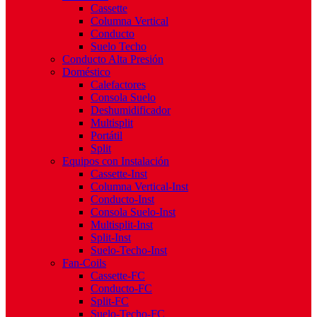
Cassette
Columna Vertical
Conducto
Suelo Techo
Conducto Alta Presión
Doméstico
Calefactores
Consola Suelo
Deshumidificador
Multisplit
Portátil
Split
Equipos con Instalación
Cassette-Inst
Columna Vertical-Inst
Conducto-Inst
Consola Suelo-Inst
Multisplit-Inst
Split-Inst
Suelo-Techo-Inst
Fan-Coils
Cassette-FC
Conducto-FC
Split-FC
Suelo-Techo-FC