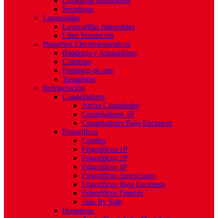
Lavadoras Integrables
Secadoras
Lavavajillas
Lavavajillas Integrables
Libre Instalación
Pequeños Electrodomésticos
Batidoras y Amasadoras
Cafeteras
Freidoras de aire
Tostadoras
Refrigeración
Congeladores
Arcón Congelador
Congeladores 1P
Congeladores Bajo Encimera
Frigoríficos
Combis
Frigoríficos 1P
Frigoríficos 2P
Frigoríficos 4P
Frigoríficos Americanos
Frigoríficos Bajo Encimera
Frigoríficos Francés
Side By Side
Hostelería