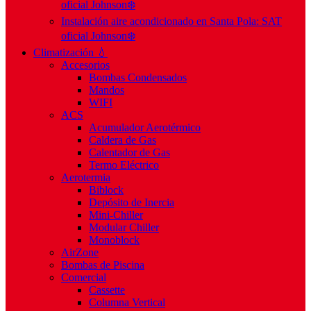
oficial Johnson❄️
Instalación aire acondicionado en Santa Pola: SAT
oficial Johnson❄️
Climatización 💧
Accesorios
Bombas Condensados
Mandos
WIFI
ACS
Acumulador Aerotérmico
Caldera de Gas
Calentador de Gas
Termo Eléctrico
Aerotermia
Biblock
Depósito de Inercia
Mini-Chiller
Modular Chiller
Monoblock
AirZone
Bombas de Piscina
Comercial
Cassette
Columna Vertical