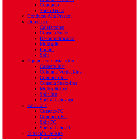
Conducto
Suelo Techo
Conducto Alta Presión
Doméstico
Calefactores
Consola Suelo
Deshumidificador
Multisplit
Portátil
Split
Equipos con Instalación
Cassette-Inst
Columna Vertical-Inst
Conducto-Inst
Consola Suelo-Inst
Multisplit-Inst
Split-Inst
Suelo-Techo-Inst
Fan-Coils
Cassette-FC
Conducto-FC
Split-FC
Suelo-Techo-FC
Filtración De Aire
Purificador