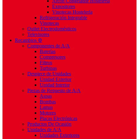
Arcón Congelador Hostelería
Expositores
Vinotecas Hostelería
Refrigeración Integrable
Vinotecas
Outlet Electrodomésticos
Televisores
Recambios ⚙️
Componentes de A/A
Baterías
Compresores
Filtros
Turbinas
Despiece de Unidades
Unidad Exterior
Unidad Interior
Piezas de Repuesto de A/A
Aspas
Bombas
Lamas
Motores
Placas Electrónicas
Productos De Ocasión
Unidades de A/A
Unidades Exteriores