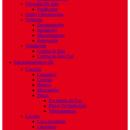
Filtración De Aire
Purificador
Outlet Climatización
Servicios
Desinstalación
Instalación
Mantenimiento
Reparación
Ventilación
Cortina de Aire
Cortina de Aire-Cal
Electrodomésticos 📺
Cocción
Campanas
Cocinas
Hornos
Microondas
Placas
Encimeras de Gas
Placas De Inducción
Vitrocerámicas
Lavado
Lava-secadoras
Lavadoras