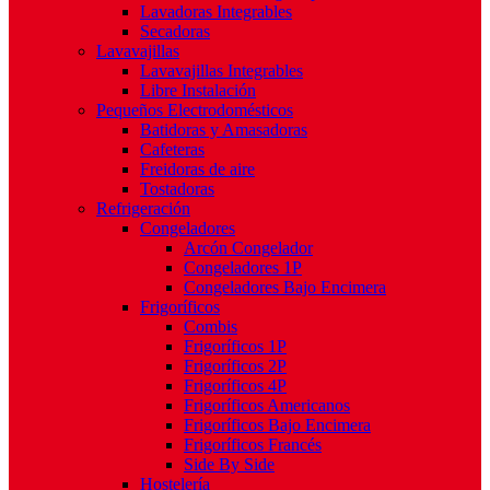
Lavadoras Integrables
Secadoras
Lavavajillas
Lavavajillas Integrables
Libre Instalación
Pequeños Electrodomésticos
Batidoras y Amasadoras
Cafeteras
Freidoras de aire
Tostadoras
Refrigeración
Congeladores
Arcón Congelador
Congeladores 1P
Congeladores Bajo Encimera
Frigoríficos
Combis
Frigoríficos 1P
Frigoríficos 2P
Frigoríficos 4P
Frigoríficos Americanos
Frigoríficos Bajo Encimera
Frigoríficos Francés
Side By Side
Hostelería