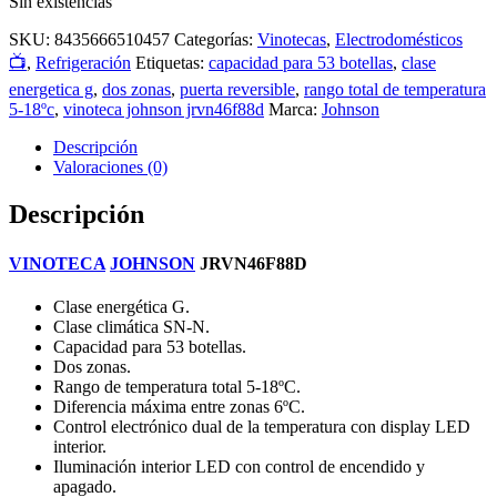
Sin existencias
SKU:
8435666510457
Categorías:
Vinotecas
,
Electrodomésticos
📺
,
Refrigeración
Etiquetas:
capacidad para 53 botellas
,
clase
energetica g
,
dos zonas
,
puerta reversible
,
rango total de temperatura
5-18ºc
,
vinoteca johnson jrvn46f88d
Marca:
Johnson
Descripción
Valoraciones (0)
Descripción
VINOTECA
JOHNSON
JRVN46F88D
Clase energética G.
Clase climática SN-N.
Capacidad para 53 botellas.
Dos zonas.
Rango de temperatura total 5-18ºC.
Diferencia máxima entre zonas 6ºC.
Control electrónico dual de la temperatura con display LED
interior.
Iluminación interior LED con control de encendido y
apagado.