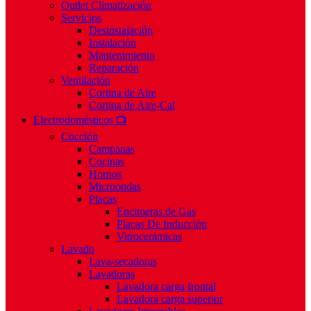
Outlet Climatización
Servicios
Desinstalación
Instalación
Mantenimiento
Reparación
Ventilación
Cortina de Aire
Cortina de Aire-Cal
Electrodomésticos 📺
Cocción
Campanas
Cocinas
Hornos
Microondas
Placas
Encimeras de Gas
Placas De Inducción
Vitrocerámicas
Lavado
Lava-secadoras
Lavadoras
Lavadora carga frontal
Lavadora carga superior