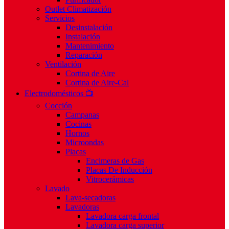
Outlet Climatización
Servicios
Desinstalación
Instalación
Mantenimiento
Reparación
Ventilación
Cortina de Aire
Cortina de Aire-Cal
Electrodomésticos 📺
Cocción
Campanas
Cocinas
Hornos
Microondas
Placas
Encimeras de Gas
Placas De Inducción
Vitrocerámicas
Lavado
Lava-secadoras
Lavadoras
Lavadora carga frontal
Lavadora carga superior