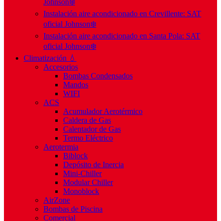
Johnson❄️
Instalación aire acondicionado en Crevillente: SAT
oficial Johnson❄️
Instalación aire acondicionado en Santa Pola: SAT
oficial Johnson❄️
Climatización 💧
Accesorios
Bombas Condensados
Mandos
WIFI
ACS
Acumulador Aerotérmico
Caldera de Gas
Calentador de Gas
Termo Eléctrico
Aerotermia
Biblock
Depósito de Inercia
Mini-Chiller
Modular Chiller
Monoblock
AirZone
Bombas de Piscina
Comercial