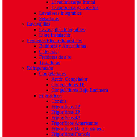
Lavadora carga frontal
Lavadora carga superior
Lavadoras Integrables
Secadoras
Lavavajillas
Lavavajillas Integrables
Libre Instalación
Pequeños Electrodomésticos
Batidoras y Amasadoras
Cafeteras
Freidoras de aire
Tostadoras
Refrigeración
Congeladores
Arcón Congelador
Congeladores 1P
Congeladores Bajo Encimera
Frigoríficos
Combis
Frigoríficos 1P
Frigoríficos 2P
Frigoríficos 4P
Frigoríficos Americanos
Frigoríficos Bajo Encimera
Frigoríficos Francés