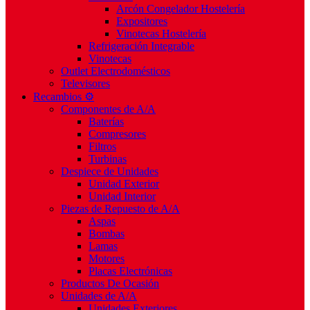
Arcón Congelador Hostelería
Expositores
Vinotecas Hostelería
Refrigeración Integrable
Vinotecas
Outlet Electrodomésticos
Televisores
Recambios ⚙️
Componentes de A/A
Baterías
Compresores
Filtros
Turbinas
Despiece de Unidades
Unidad Exterior
Unidad Interior
Piezas de Repuesto de A/A
Aspas
Bombas
Lamas
Motores
Placas Electrónicas
Productos De Ocasión
Unidades de A/A
Unidades Exteriores