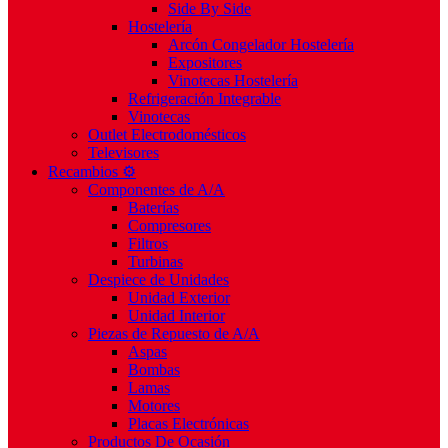
Side By Side
Hostelería
Arcón Congelador Hostelería
Expositores
Vinotecas Hostelería
Refrigeración Integrable
Vinotecas
Outlet Electrodomésticos
Televisores
Recambios ⚙️
Componentes de A/A
Baterías
Compresores
Filtros
Turbinas
Despiece de Unidades
Unidad Exterior
Unidad Interior
Piezas de Repuesto de A/A
Aspas
Bombas
Lamas
Motores
Placas Electrónicas
Productos De Ocasión