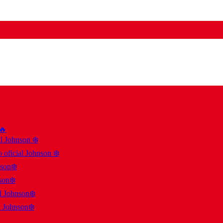
 🔥
al Johnson ❄️
 oficial Johnson ❄️
nson❄️
son❄️
al Johnson❄️
l Johnson❄️