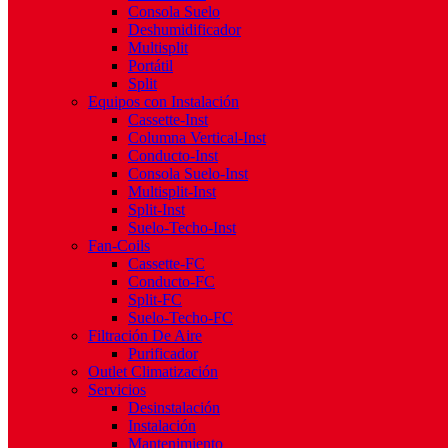
Consola Suelo
Deshumidificador
Multisplit
Portátil
Split
Equipos con Instalación
Cassette-Inst
Columna Vertical-Inst
Conducto-Inst
Consola Suelo-Inst
Multisplit-Inst
Split-Inst
Suelo-Techo-Inst
Fan-Coils
Cassette-FC
Conducto-FC
Split-FC
Suelo-Techo-FC
Filtración De Aire
Purificador
Outlet Climatización
Servicios
Desinstalación
Instalación
Mantenimiento