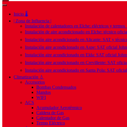
Inicio 🌡️
| Zona de Influencia |
Instalación de calentadores en Elche: eléctricos y termos
Instalación de aire acondicionado en Elche: técnico ofici
Instalación aire acondicionado en Alicante: SAT y técnico
Instalación aire acondicionado en Aspe: SAT oficial Joh
Instalación aire acondicionado en Elda: SAT oficial John
Instalación aire acondicionado en Crevillente: SAT ofici
Instalación aire acondicionado en Santa Pola: SAT oficia
Climatización 💧
Accesorios
Bombas Condensados
Mandos
WIFI
ACS
Acumulador Aerotérmico
Caldera de Gas
Calentador de Gas
Termo Eléctrico