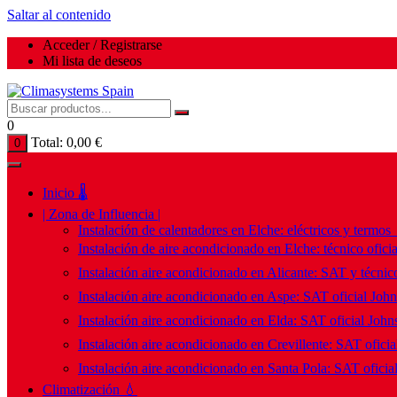
Saltar al contenido
Acceder / Registrarse
Mi lista de deseos
0
Total:
0,00
€
0
Inicio 🌡️
| Zona de Influencia |
Instalación de calentadores en Elche: eléctricos y termos
Instalación de aire acondicionado en Elche: técnico ofici
Instalación aire acondicionado en Alicante: SAT y técnico
Instalación aire acondicionado en Aspe: SAT oficial Joh
Instalación aire acondicionado en Elda: SAT oficial John
Instalación aire acondicionado en Crevillente: SAT ofici
Instalación aire acondicionado en Santa Pola: SAT oficia
Climatización 💧