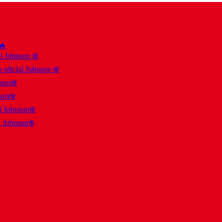
 🔥
al Johnson ❄️
 oficial Johnson ❄️
nson❄️
son❄️
al Johnson❄️
l Johnson❄️