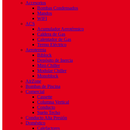
Accesorios
Bombas Condensados
Mandos
WIFI
ACS
Acumulador Aerotérmico
Caldera de Gas
Calentador de Gas
Termo Eléctrico
Aerotermia
Biblock
Depósito de Inercia
Mini-Chiller
Modular Chiller
Monoblock
AirZone
Bombas de Piscina
Comercial
Cassette
Columna Vertical
Conducto
Suelo Techo
Conducto Alta Presión
Doméstico
Calefactores