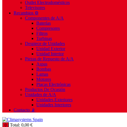
Outlet Electrodomésticos
Televisores
Recambios ⚙️
Componentes de A/A
Baterías
Compresores
Filtros
Turbinas
Despiece de Unidades
Unidad Exterior
Unidad Interior
Piezas de Repuesto de A/A
Aspas
Bombas
Lamas
Motores
Placas Electrónicas
Productos De Ocasión
Unidades de A/A
Unidades Exteriores
Unidades Interiores
Contacto 📡
Total:
0,00
€
0