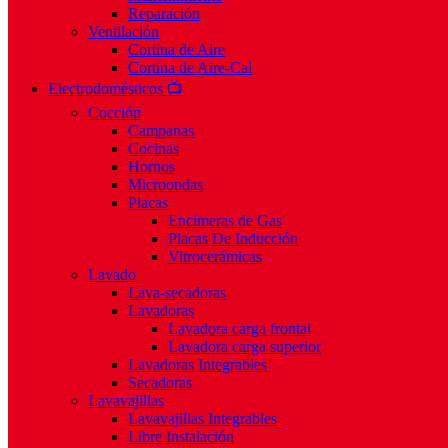
Reparación
Ventilación
Cortina de Aire
Cortina de Aire-Cal
Electrodomésticos 📺
Cocción
Campanas
Cocinas
Hornos
Microondas
Placas
Encimeras de Gas
Placas De Inducción
Vitrocerámicas
Lavado
Lava-secadoras
Lavadoras
Lavadora carga frontal
Lavadora carga superior
Lavadoras Integrables
Secadoras
Lavavajillas
Lavavajillas Integrables
Libre Instalación