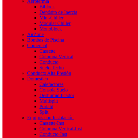
Aerotermia
Biblock
Depósito de Inercia
Mini-Chiller
Modular Chiller
Monoblock
AirZone
Bombas de Piscina
Comercial
Cassette
Columna Vertical
Conducto
Suelo Techo
Conducto Alta Presión
Doméstico
Calefactores
Consola Suelo
Deshumidificador
Multisplit
Portátil
Split
Equipos con Instalación
Cassette-Inst
Columna Vertical-Inst
Conducto-Inst