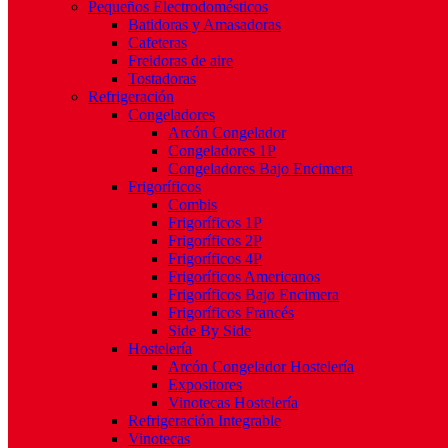
Pequeños Electrodomésticos
Batidoras y Amasadoras
Cafeteras
Freidoras de aire
Tostadoras
Refrigeración
Congeladores
Arcón Congelador
Congeladores 1P
Congeladores Bajo Encimera
Frigoríficos
Combis
Frigoríficos 1P
Frigoríficos 2P
Frigoríficos 4P
Frigoríficos Americanos
Frigoríficos Bajo Encimera
Frigoríficos Francés
Side By Side
Hostelería
Arcón Congelador Hostelería
Expositores
Vinotecas Hostelería
Refrigeración Integrable
Vinotecas